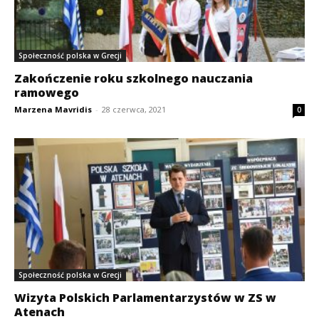
Społeczność polska w Grecji
Zakończenie roku szkolnego nauczania
ramowego
Marzena Mavridis
-
28 czerwca, 2021
0
Społeczność polska w Grecji
Wizyta Polskich Parlamentarzystów w ZS w
Atenach