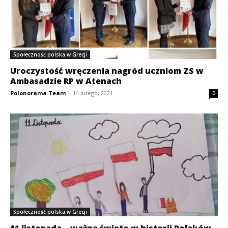
Społeczność polska w Grecji
Uroczystość wręczenia nagród uczniom ZS w
Ambasadzie RP w Atenach
Polonorama Team
-
14 lutego, 2021
0
Społeczność polska w Grecji
11 listopada – ważne święto w historii Polaków