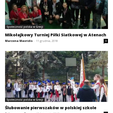
Społeczność polska w Grecji
Mikołajkowy Turniej Piłki Siatkowej w Atenach
Marzena Mavridis
-
11 grudnia, 2018
0
Społeczność polska w Grecji
Ślubowanie pierwszaków w polskiej szkole