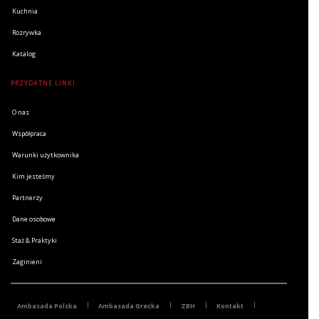
Kuchnia
Rozrywka
Katalog
PRZYDATNE LINKI
O nas
Współpraca
Warunki użytkownika
Kim jesteśmy
Partnerzy
Dane osobowe
Staż & Praktyki
Zaginieni
Ambasada Polska
Ambasada Grecka
ZBH
Kontakt