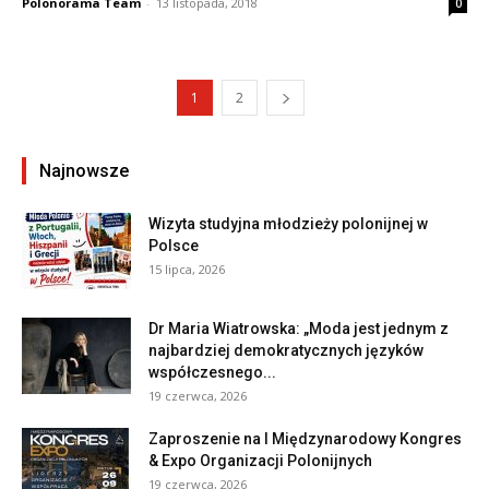
Polonorama Team
-
13 listopada, 2018
0
1
2
Najnowsze
Wizyta studyjna młodzieży polonijnej w
Polsce
15 lipca, 2026
Dr Maria Wiatrowska: „Moda jest jednym z
najbardziej demokratycznych języków
współczesnego...
19 czerwca, 2026
Zaproszenie na I Międzynarodowy Kongres
& Expo Organizacji Polonijnych
19 czerwca, 2026