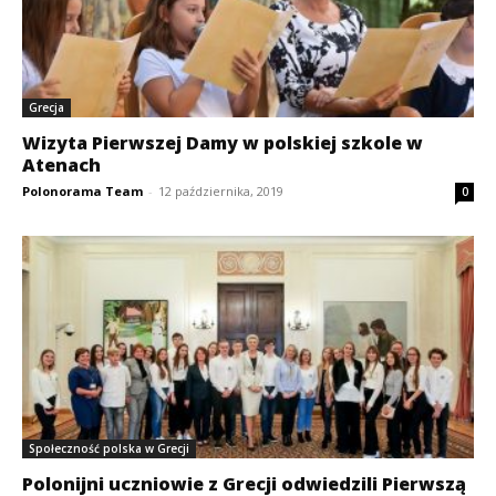
Grecja
Wizyta Pierwszej Damy w polskiej szkole w
Atenach
Polonorama Team
-
12 października, 2019
0
Społeczność polska w Grecji
Polonijni uczniowie z Grecji odwiedzili Pierwszą