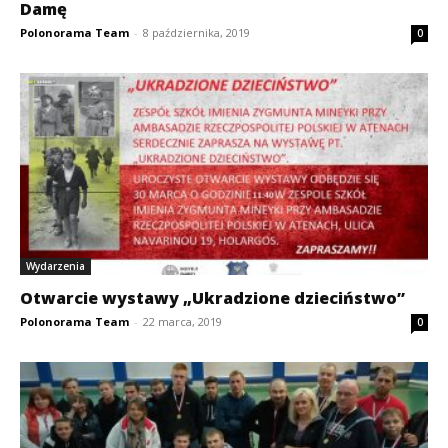
Damę
Polonorama Team
-
8 października, 2019
0
Wydarzenia
Otwarcie wystawy „Ukradzione dzieciństwo”
Polonorama Team
-
22 marca, 2019
0