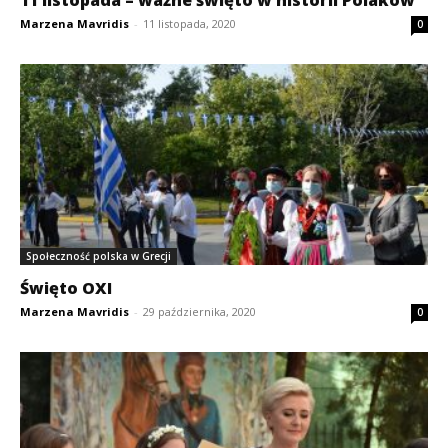
Marzena Mavridis
-
11 listopada, 2020
0
Społeczność polska w Grecji
Święto OXI
Marzena Mavridis
-
29 października, 2020
0