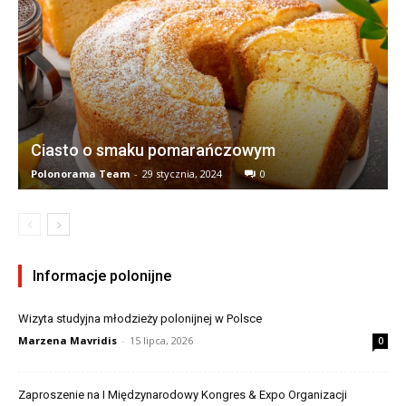
Ciasto o smaku pomarańczowym
Polonorama Team
-
29 stycznia, 2024
0
Informacje polonijne
Wizyta studyjna młodzieży polonijnej w Polsce
Marzena Mavridis
-
15 lipca, 2026
0
Zaproszenie na I Międzynarodowy Kongres & Expo Organizacji