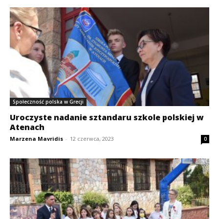
Społeczność polska w Grecji
Uroczyste nadanie sztandaru szkole polskiej w
Atenach
Marzena Mavridis
-
12 czerwca, 2023
0