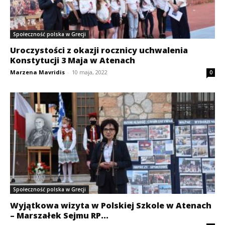
Społeczność polska w Grecji
Uroczystości z okazji rocznicy uchwalenia
Konstytucji 3 Maja w Atenach
Marzena Mavridis
-
10 maja, 2022
0
Społeczność polska w Grecji
Wyjątkowa wizyta w Polskiej Szkole w Atenach
– Marszałek Sejmu RP...