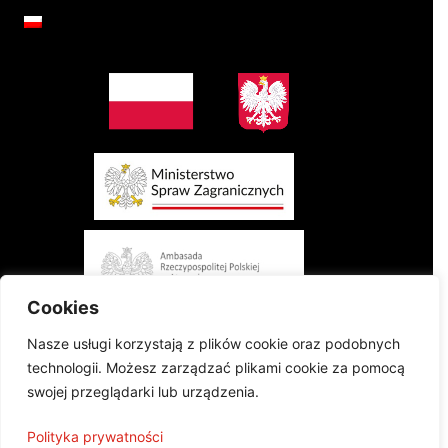
Cookies
Nasze usługi korzystają z plików cookie oraz podobnych
technologii. Możesz zarządzać plikami cookie za pomocą
swojej przeglądarki lub urządzenia.
Projekt finansowany przez Ministerstwo Spraw Zagranicznych Rzeczypospolitej
Polityka prywatności
Polskiej w konkursie „Polonia i Polacy za Granicą 2024 - Regranting”