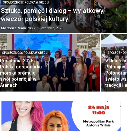
SPOŁECZNOŚĆ POLSKA W GRECJI
Sztuka, pamięć i dialog – wyjątkowy
wieczór polskiej kultury
Marzena Mavridis
-
10 czerwca, 2026
SPOŁECZNOŚĆ POLSKA W GRECJI
SPOŁECZNOŚĆ P
Posidonia 2026:
V Jubileus
Polska gospodarka
Polonijny Pi
morska promuje
Polonoramy
swój potencjał w
święto wspó
Atenach
tradycji i e