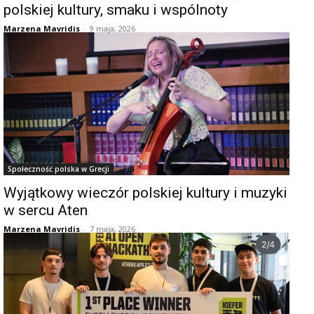
polskiej kultury, smaku i wspólnoty
Marzena Mavridis
-
9 maja, 2026
Społeczność polska w Grecji
Wyjątkowy wieczór polskiej kultury i muzyki
w sercu Aten
Marzena Mavridis
-
7 maja, 2026