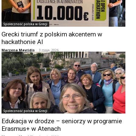
Społeczność polska w Grecji
Grecki triumf z polskim akcentem w
hackathonie AI
Marzena Mavridis
-
3 maja, 2026
Społeczność polska w Grecji
Edukacja w drodze – seniorzy w programie
Erasmus+ w Atenach