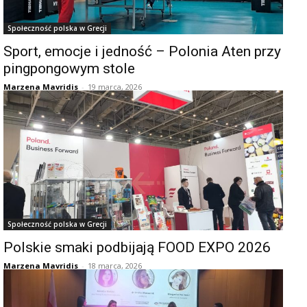
Społeczność polska w Grecji
Sport, emocje i jedność – Polonia Aten przy
pingpongowym stole
Marzena Mavridis
-
19 marca, 2026
Społeczność polska w Grecji
Polskie smaki podbijają FOOD EXPO 2026
Marzena Mavridis
-
18 marca, 2026