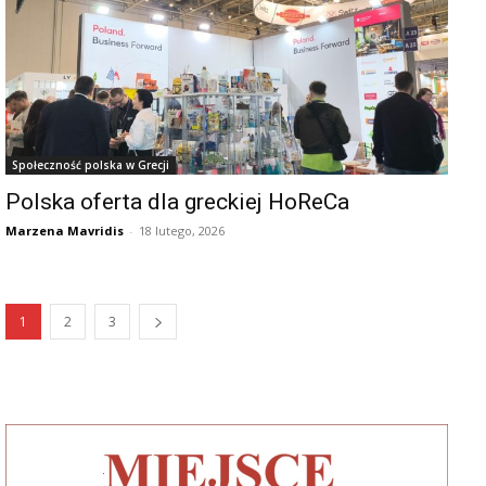
Społeczność polska w Grecji
Polska oferta dla greckiej HoReCa
Marzena Mavridis
-
18 lutego, 2026
1
2
3