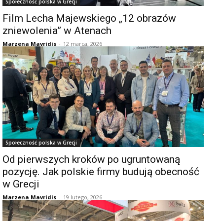
Społeczność polska w Grecji
Film Lecha Majewskiego „12 obrazów
zniewolenia” w Atenach
Marzena Mavridis
-
12 marca, 2026
Społeczność polska w Grecji
Od pierwszych kroków po ugruntowaną
pozycję. Jak polskie firmy budują obecność
w Grecji
Marzena Mavridis
-
19 lutego, 2026