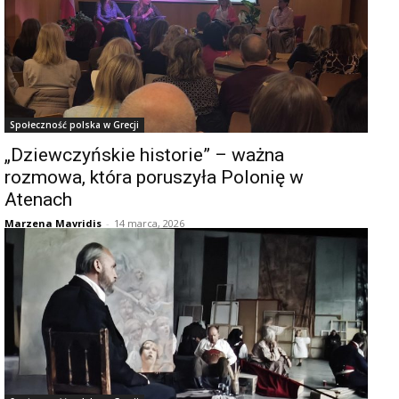
Społeczność polska w Grecji
„Dziewczyńskie historie” – ważna
rozmowa, która poruszyła Polonię w
Atenach
Marzena Mavridis
-
14 marca, 2026