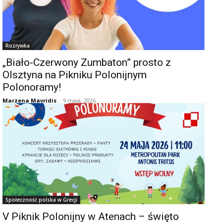
Rozrywka
„Biało-Czerwony Zumbaton” prosto z
Olsztyna na Pikniku Polonijnym
Polonoramy!
Marzena Mavridis
-
9 maja, 2026
Społeczność polska w Grecji
V Piknik Polonijny w Atenach – święto