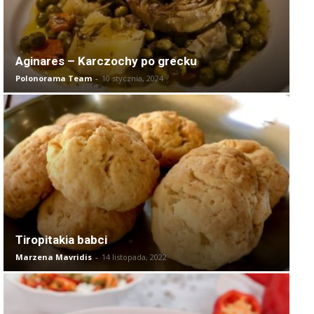
Aginares – Karczochy po grecku
Polonorama Team
-
10 stycznia, 2024
Tiropitakia babci
Marzena Mavridis
-
14 listopada, 2022