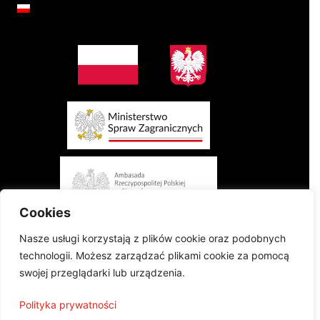
Cookies
Nasze usługi korzystają z plików cookie oraz podobnych
technologii. Możesz zarządzać plikami cookie za pomocą
swojej przeglądarki lub urządzenia.
Projekt finansowany przez Ministerstwo Spraw Zagranicznych Rzeczypospolitej
Polityka prywatności
Polskiej w konkursie „Polonia i Polacy za Granicą 2024 - Regranting”