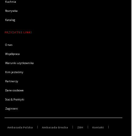
Kuchnia
Rozrywka
Katalog
PRZYDATNE LINKI
O nas
Współpraca
Warunki użytkownika
Kim jesteśmy
Partnerzy
Dane osobowe
Staż & Praktyki
Zaginieni
Ambasada Polska
Ambasada Grecka
ZBH
Kontakt