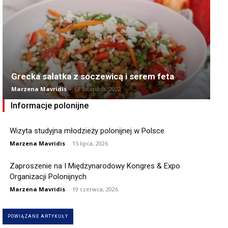
Grecka sałatka z soczewicą i serem feta
Marzena Mavridis
-
13 listopada, 2022
Informacje polonijne
Wizyta studyjna młodzieży polonijnej w Polsce
Marzena Mavridis
-
15 lipca, 2026
Zaproszenie na I Międzynarodowy Kongres & Expo
Organizacji Polonijnych
Marzena Mavridis
-
19 czerwca, 2026
POWIĄZANE ARTYKUŁY