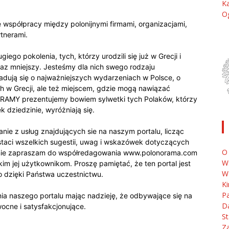
Ka
O
spółpracy między polonijnymi firmami, organizacjami,
tnerami.
go pokolenia, tych, którzy urodzili się już w Grecji i
raz mniejszy. Jesteśmy dla nich swego rodzaju
adują się o najważniejszych wydarzeniach w Polsce, o
ch w Grecji, ale też miejscem, gdzie mogą nawiązać
ORAMY prezentujemy bowiem sylwetki tych Polaków, którzy
ek dziedzinie, wyróżniają się.
nie z usług znajdujących sie na naszym portalu, licząc
taci wszelkich sugestii, uwag i wskazówek dotyczących
O
znie zapraszam do współredagowania www.polonorama.com
W
tkim jej użytkownikom. Proszę pamiętać, że ten portal jest
W
o dzięki Państwa uczestnictwu.
K
Pa
a naszego portalu mając nadzieję, że odbywające się na
D
ocne i satysfakcjonujące.
St
Za