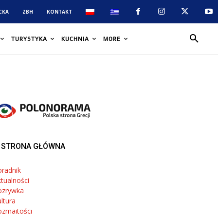
CKA
ZBH
KONTAKT
TURYSTYKA
KUCHNIA
MORE
STRONA GŁÓWNA
oradnik
tualności
ozrywka
ltura
ozmaitości