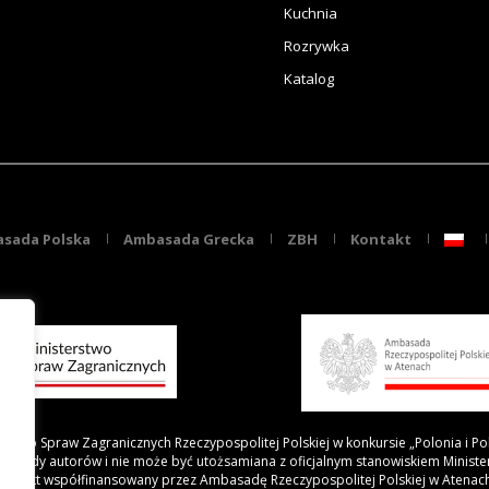
Kuchnia
Rozrywka
Katalog
sada Polska
Ambasada Grecka
ZBH
Kontakt
rstwo Spraw Zagranicznych Rzeczypospolitej Polskiej w konkursie „Polonia i Po
 poglądy autorów i nie może być utożsamiana z oficjalnym stanowiskiem Minist
Projekt współfinansowany przez Ambasadę Rzeczypospolitej Polskiej w Atenac