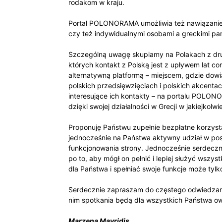
rodakom w kraju.
Portal POLONORAMA umożliwia też nawiązanie w
czy też indywidualnymi osobami a greckimi par
Szczególną uwagę skupiamy na Polakach z drugie
których kontakt z Polską jest z upływem lat co
alternatywną platformą – miejscem, gdzie dowi
polskich przedsięwzięciach i polskich akcenta
interesujące ich kontakty – na portalu POLON
dzięki swojej działalności w Grecji w jakiejkolwi
Proponuję Państwu zupełnie bezpłatne korzysta
jednocześnie na Państwa aktywny udział w pos
funkcjonowania strony. Jednocześnie serdec
po to, aby mógł on pełnić i lepiej służyć wszys
dla Państwa i spełniać swoje funkcje może tylk
Serdecznie zapraszam do częstego odwiedzani
nim spotkania będą dla wszystkich Państwa ow
Marzena Mavridis