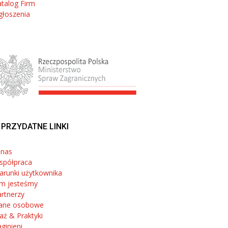
talog Firm
głoszenia
PRZYDATNE LINKI
 nas
spółpraca
arunki użytkownika
im jesteśmy
rtnerzy
ane osobowe
aż & Praktyki
ginieni