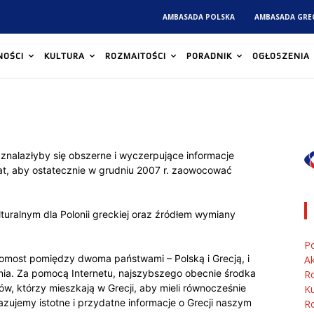
AMBASADA POLSKA
AMBASADA GRE
NOŚCI
KULTURA
ROZMAITOŚCI
PORADNIK
OGŁOSZENIA
j znalazłyby się obszerne i wyczerpujące informacje
lat, aby ostatecznie w grudniu 2007 r. zaowocować
uralnym dla Polonii greckiej oraz źródłem wymiany
P
pomost pomiędzy dwoma państwami – Polską i Grecją, i
Ak
ania. Za pomocą Internetu, najszybszego obecnie środka
R
w, którzy mieszkają w Grecji, aby mieli równocześnie
Ku
azujemy istotne i przydatne informacje o Grecji naszym
R