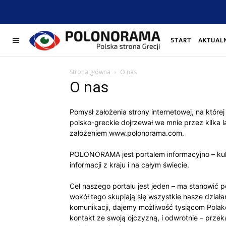
START
AKTUAL
Strona główna
O nas
O nas
Pomysł założenia strony internetowej, na które
polsko-greckie dojrzewał we mnie przez kilka 
założeniem www.polonorama.com.
POLONORAMA jest portalem informacyjno – kult
informacji z kraju i na całym świecie.
Cel naszego portalu jest jeden – ma stanowić 
wokół tego skupiają się wszystkie nasze dział
komunikacji, dajemy możliwość tysiącom Polakó
kontakt ze swoją ojczyzną, i odwrotnie – przek