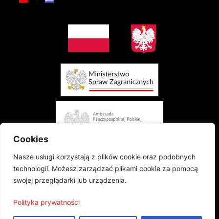
Cookies
Nasze usługi korzystają z plików cookie oraz podobnych
technologii. Możesz zarządzać plikami cookie za pomocą
swojej przeglądarki lub urządzenia.
Projekt finansowany przez Ministerstwo Spraw Zagranicznych Rzeczypospolitej
Polityka prywatności
Polskiej w konkursie „Polonia i Polacy za Granicą 2024 - Regranting”
Publikacja wyraża jedynie poglądy autorów i nie może być utożsamiana z