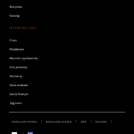
Rozrywka
Katalog
PRZYDATNE LINKI
O nas
Współpraca
Warunki użytkownika
Kim jesteśmy
Partnerzy
Dane osobowe
Staż & Praktyki
Zaginieni
Ambasada Polska
Ambasada Grecka
ZBH
Kontakt