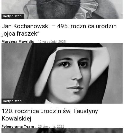
Karty historii
Jan Kochanowski – 495. rocznica urodzin
„ojca fraszek”
Marzena Mavridis
-
10 września, 2025
Karty historii
120. rocznica urodzin św. Faustyny
Kowalskiej
Polonorama Team
-
25 sierpnia, 2025