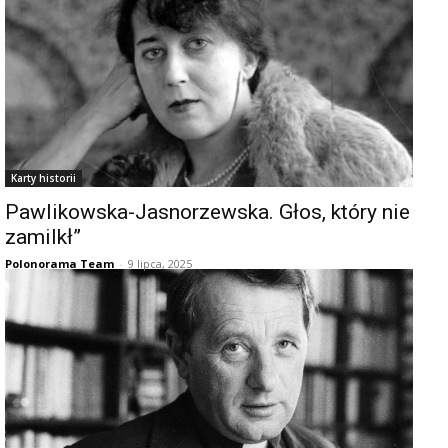
Karty historii
Pawlikowska-Jasnorzewska. Głos, który nie
zamilkł”
Polonorama Team
-
9 lipca, 2025