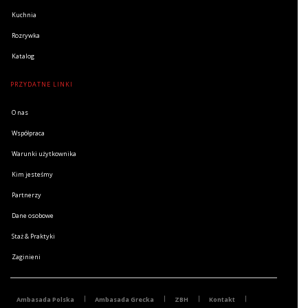
Kuchnia
Rozrywka
Katalog
PRZYDATNE LINKI
O nas
Współpraca
Warunki użytkownika
Kim jesteśmy
Partnerzy
Dane osobowe
Staż & Praktyki
Zaginieni
Ambasada Polska
Ambasada Grecka
ZBH
Kontakt