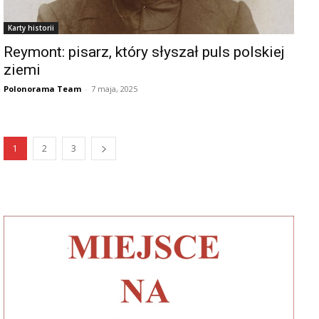
Karty historii
Reymont: pisarz, który słyszał puls polskiej
ziemi
Polonorama Team
-
7 maja, 2025
1
2
3