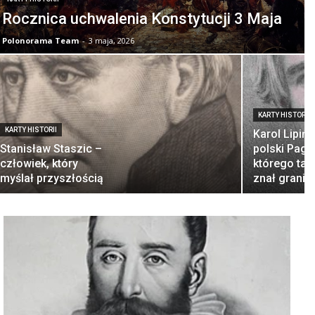
Rocznica uchwalenia Konstytucji 3 Maja
Polonorama Team
-
3 maja, 2026
KARTY HISTORII
KARTY HISTORII
Karol Lipińs
Stanisław Staszic –
polski Pagan
człowiek, który
którego tale
myślał przyszłością
znał granic