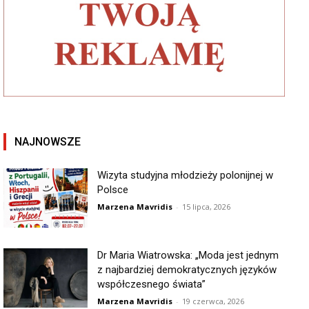
NAJNOWSZE
Wizyta studyjna młodzieży polonijnej w
Polsce
Marzena Mavridis
-
15 lipca, 2026
Dr Maria Wiatrowska: „Moda jest jednym
z najbardziej demokratycznych języków
współczesnego świata”
Marzena Mavridis
-
19 czerwca, 2026