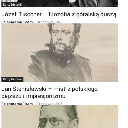
Karty historii
Józef Tischner – filozofia z góralską duszą
Polonorama Team
-
28 czerwca, 2025
Karty historii
Jan Stanisławski – mistrz polskiego
pejzażu i impresjonizmu
Polonorama Team
-
24 czerwca, 2025