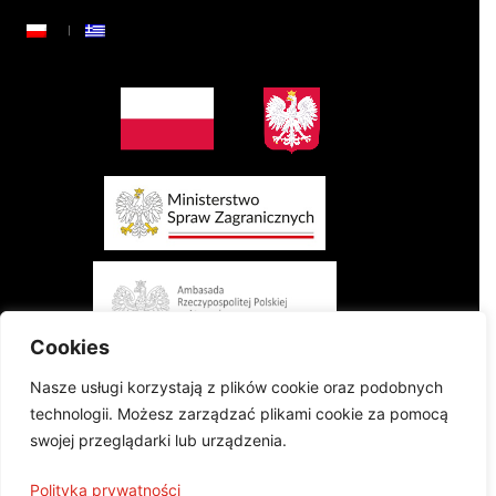
Cookies
Nasze usługi korzystają z plików cookie oraz podobnych
technologii. Możesz zarządzać plikami cookie za pomocą
swojej przeglądarki lub urządzenia.
Projekt finansowany przez Ministerstwo Spraw Zagranicznych Rzeczypospolitej
Polityka prywatności