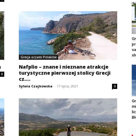
Gr
pr
s
s
Grecja oczami Polaków
h
Nafplio – znane i nieznane atrakcje
turystyczne pierwszej stolicy Grecji
0
cz....
Sylwia Czajkowska
-
17 lipca, 2021
0
Gr
m
li
Bł