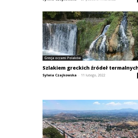
Grecja oczami Polaków
Szlakiem greckich źródeł termalnyc
Sylwia Czajkowska
-
11 lutego, 2022