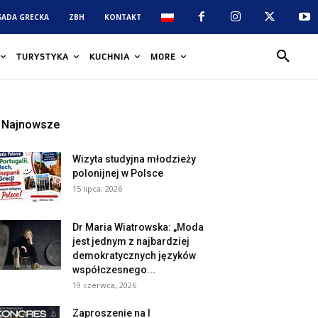
SADA GRECKA
ZBH
KONTAKT
TURYSTYKA
KUCHNIA
MORE
Najnowsze
Wizyta studyjna młodzieży
polonijnej w Polsce
15 lipca, 2026
Dr Maria Wiatrowska: „Moda
jest jednym z najbardziej
demokratycznych języków
współczesnego...
19 czerwca, 2026
Zaproszenie na I