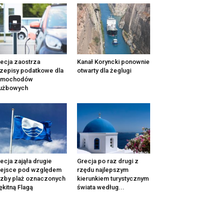
ecja zaostrza
Kanał Koryncki ponownie
zepisy podatkowe dla
otwarty dla żeglugi
amochodów
łużbowych
ecja zająła drugie
Grecja po raz drugi z
iejsce pod względem
rzędu najlepszym
czby plaż oznaczonych
kierunkiem turystycznym
ękitną Flagą
świata według...