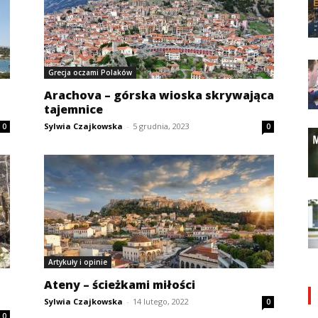
Grecja oczami Polaków
Arachova – górska wioska skrywająca
tajemnice
Sylwia Czajkowska
-
5 grudnia, 2023
0
0
Artykuły i opinie
Ateny – ścieżkami miłości
Sylwia Czajkowska
-
14 lutego, 2022
0
0