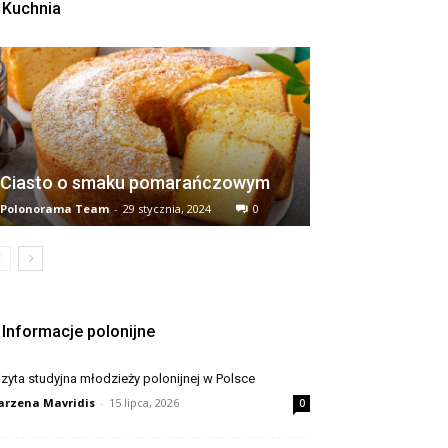
Kuchnia
Ciasto o smaku pomarańczowym
Polonorama Team
-
29 stycznia, 2024
0
Informacje polonijne
zyta studyjna młodzieży polonijnej w Polsce
rzena Mavridis
-
15 lipca, 2026
0