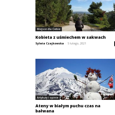
Miejsce dla Ciebie
Kobieta z uśmiechem w sakwach
Sylwia Czajkowska
-
5 lutego, 2021
Artykuły i opinie
Ateny w białym puchu czas na
bałwana