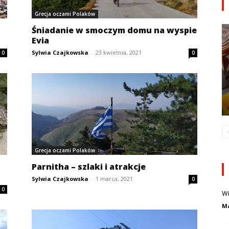
Grecja oczami Polaków
Śniadanie w smoczym domu na wyspie
Evia
Sylwia Czajkowska
-
23 kwietnia, 2021
0
0
Grecja oczami Polaków
Parnitha – szlaki i atrakcje
Sylwia Czajkowska
-
1 marca, 2021
0
0
Wi
Ma