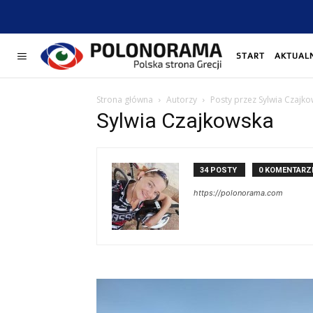
START
AKTUAL
Strona główna
Autorzy
Posty przez Sylwia Czajk
Sylwia Czajkowska
34 POSTY
0 KOMENTARZ
https://polonorama.com