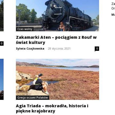
Za
Or
Ma
Czas wolny
Zakamarki Aten – pociągiem z Rouf w
świat kultury
0
Sylwia Czajkowska
-
28 stycznia, 2021
0
Grecja oczami Polaków
Agia Triada – mokradła, historia i
piękne krajobrazy