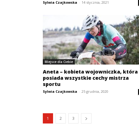
Sylwia Czajkowska
-
14 stycznia, 2021
Miejsce dla Ciebie
Aneta – kobieta wojowniczka, która
posiada wszystkie cechy mistrza
sportu
Sylwia Czajkowska
-
25 grudnia, 2020
1
2
3