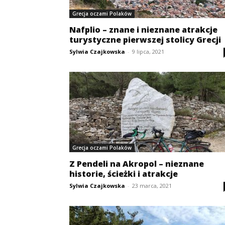
Grecja oczami Polaków
Nafplio – znane i nieznane atrakcje
turystyczne pierwszej stolicy Grecji
Sylwia Czajkowska
-
9 lipca, 2021
Grecja oczami Polaków
Z Pendeli na Akropol – nieznane
historie, ścieżki i atrakcje
Sylwia Czajkowska
-
23 marca, 2021