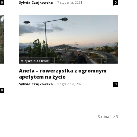
Sylwia Czajkowska
-
7 stycznia, 2021
0
0
Miejsce dla Ciebie
Aneta – rowerzystka z ogromnym
apetytem na życie
Sylwia Czajkowska
-
17 grudnia, 2020
0
0
Strona 1 z 3