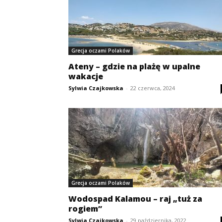
Grecja oczami Polaków
Ateny – gdzie na plażę w upalne
wakacje
Sylwia Czajkowska
-
22 czerwca, 2024
Grecja oczami Polaków
Wodospad Kalamou – raj „tuż za
rogiem”
Sylwia Czajkowska
-
29 października, 2022