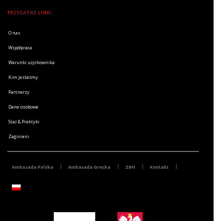
PRZYDATNE LINKI
O nas
Współpraca
Warunki użytkownika
Kim jesteśmy
Partnerzy
Dane osobowe
Staż & Praktyki
Zaginieni
Ambasada Polska
Ambasada Grecka
ZBH
Kontakt