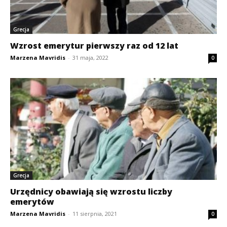
Grecja
Wzrost emerytur pierwszy raz od 12 lat
Marzena Mavridis
-
31 maja, 2022
0
Grecja
Urzędnicy obawiają się wzrostu liczby
emerytów
Marzena Mavridis
-
11 sierpnia, 2021
0