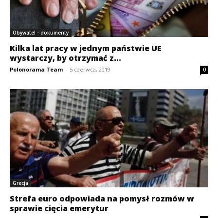
Obywatel - dokumenty
Kilka lat pracy w jednym państwie UE
wystarczy, by otrzymać z...
Polonorama Team
-
5 czerwca, 2019
0
Grecja
Strefa euro odpowiada na pomysł rozmów w
sprawie cięcia emerytur