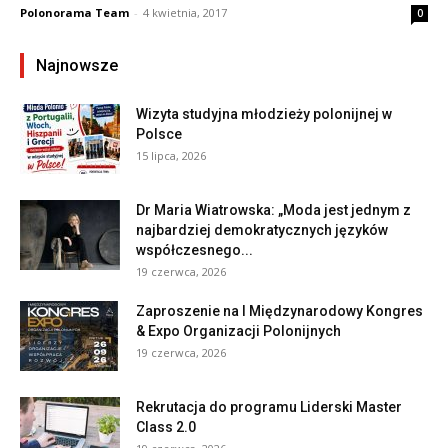
Polonorama Team
-
4 kwietnia, 2017
0
Najnowsze
Wizyta studyjna młodzieży polonijnej w
Polsce
15 lipca, 2026
Dr Maria Wiatrowska: „Moda jest jednym z
najbardziej demokratycznych języków
współczesnego...
19 czerwca, 2026
Zaproszenie na I Międzynarodowy Kongres
& Expo Organizacji Polonijnych
19 czerwca, 2026
Rekrutacja do programu Liderski Master
Class 2.0