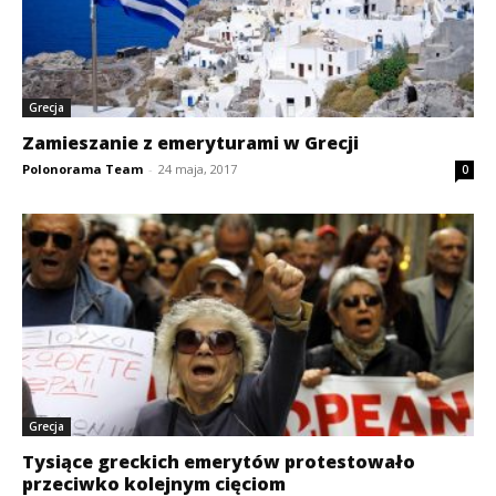
Grecja
Zamieszanie z emeryturami w Grecji
Polonorama Team
-
24 maja, 2017
0
Grecja
Tysiące greckich emerytów protestowało
przeciwko kolejnym cięciom