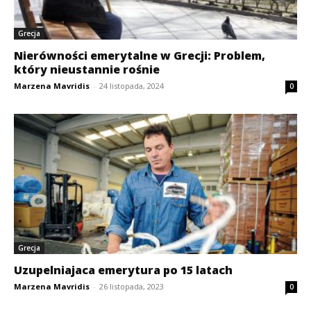
Grecja
Nierówności emerytalne w Grecji: Problem,
który nieustannie rośnie
Marzena Mavridis
-
24 listopada, 2024
0
Grecja
Uzupelniajaca emerytura po 15 latach
Marzena Mavridis
-
26 listopada, 2023
0