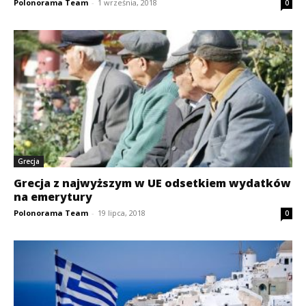
Polonorama Team
-
1 września, 2018
0
Grecja
Grecja z najwyższym w UE odsetkiem wydatków
na emerytury
Polonorama Team
-
19 lipca, 2018
0