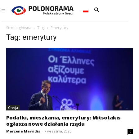
Strona główna
Tagi
Emerytury
Tag: emerytury
Grecja
Podatki, mieszkania, emerytury: Mitsotakis
ogłasza nowe działania rządu
Marzena Mavridis
-
7 września, 2025
0