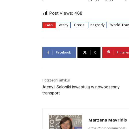
Post Views:
468
Ateny
Grecja
nagrody
World Trav
TAGS
Facebook
X
Pintere
Poprzedni artykuł
Ateny i Saloniki inwestują w nowoczesny
transport
Marzena Mavridis
https://polonorama.com