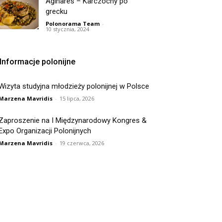
Aginares – Karczochy po
grecku
Polonorama Team
-
10 stycznia, 2024
Informacje polonijne
Wizyta studyjna młodzieży polonijnej w Polsce
Marzena Mavridis
-
15 lipca, 2026
Zaproszenie na I Międzynarodowy Kongres &
Expo Organizacji Polonijnych
Marzena Mavridis
-
19 czerwca, 2026