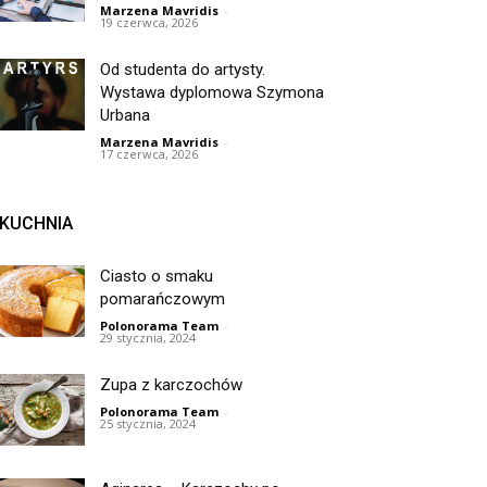
Marzena Mavridis
-
19 czerwca, 2026
Od studenta do artysty.
Wystawa dyplomowa Szymona
Urbana
Marzena Mavridis
-
17 czerwca, 2026
KUCHNIA
Ciasto o smaku
pomarańczowym
Polonorama Team
-
29 stycznia, 2024
Zupa z karczochów
Polonorama Team
-
25 stycznia, 2024