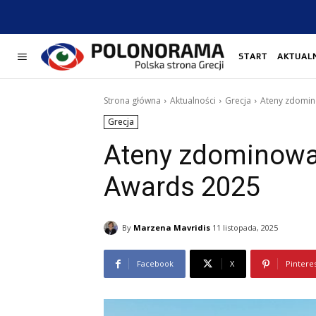
START
AKTUAL
Strona główna
Aktualności
Grecja
Ateny zdomin
Grecja
Ateny zdominował
Awards 2025
By
Marzena Mavridis
11 listopada, 2025
Facebook
X
Pintere