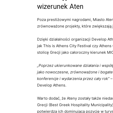
wizerunek Aten
Poza prestiżowymi nagrodami, Miasto Ate
zrównoważone projekty, które zwiększają j
Dzięki działalności organizacji Develop A
jak This is Athens City Festival czy Athen
stolicę Grecji jako całoroczny kierunek MI
„Poprzez ukierunkowane działania i wspó
jako nowoczesne, zrównoważone i bogate k
konferencje i wydarzenia przez cały rok”
–
Develop Athens.
Warto dodać, że Ateny zostały także nied
Grecji (Best Greek Hospitality Municipali
potwierdza ich dominującą pozycję w turyst