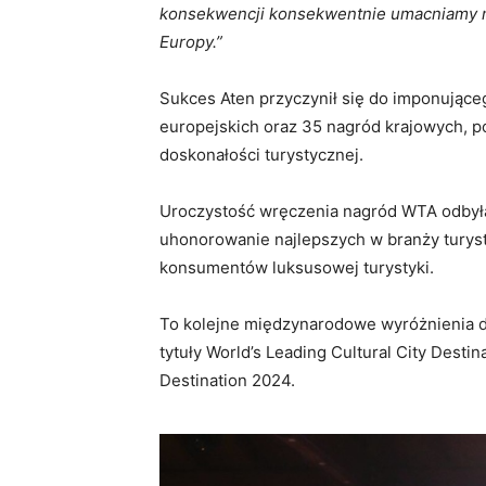
konsekwencji konsekwentnie umacniamy nas
Europy.”
Sukces Aten przyczynił się do imponująceg
europejskich oraz 35 nagród krajowych, po
doskonałości turystycznej.
Uroczystość wręczenia nagród WTA odbyła s
uhonorowanie najlepszych w branży turys
konsumentów luksusowej turystyki.
To kolejne międzynarodowe wyróżnienia d
tytuły World’s Leading Cultural City Desti
Destination 2024.