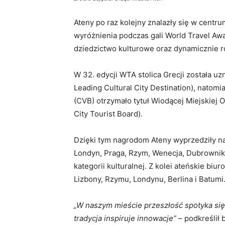
Ateny po raz kolejny znalazły się w cent
wyróżnienia podczas gali World Travel Aw
dziedzictwo kulturowe oraz dynamicznie ro
W 32. edycji WTA stolica Grecji została u
Leading Cultural City Destination), natomi
(CVB) otrzymało tytuł Wiodącej Miejskiej 
City Tourist Board).
Dzięki tym nagrodom Ateny wyprzedziły naj
Londyn, Praga, Rzym, Wenecja, Dubrownik,
kategorii kulturalnej. Z kolei ateńskie b
Lizbony, Rzymu, Londynu, Berlina i Batumi
„W naszym mieście przeszłość spotyka się 
tradycja inspiruje innowacje”
– podkreślił 