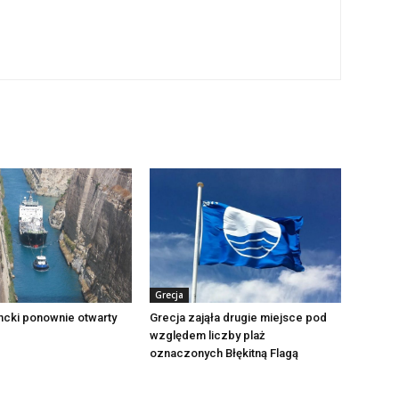
Grecja
ncki ponownie otwarty
Grecja zająła drugie miejsce pod
względem liczby plaż
oznaczonych Błękitną Flagą