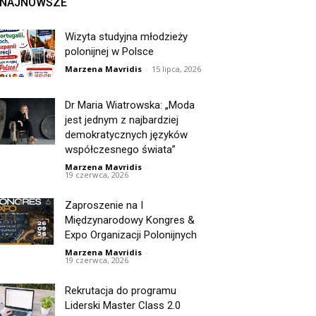
NAJNOWSZE
Wizyta studyjna młodzieży
polonijnej w Polsce
Marzena Mavridis
-
15 lipca, 2026
Dr Maria Wiatrowska: „Moda
jest jednym z najbardziej
demokratycznych języków
współczesnego świata”
Marzena Mavridis
-
19 czerwca, 2026
Zaproszenie na I
Międzynarodowy Kongres &
Expo Organizacji Polonijnych
Marzena Mavridis
-
19 czerwca, 2026
Rekrutacja do programu
Liderski Master Class 2.0