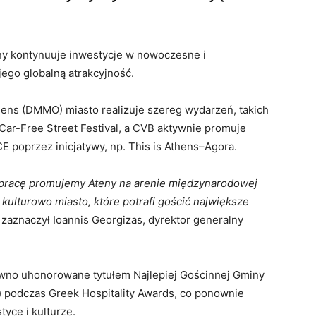
ny kontynuuje inwestycje w nowoczesne i
ego globalną atrakcyjność.
thens (DMMO) miasto realizuje szereg wydarzeń, takich
s Car-Free Street Festival, a CVB aktywnie promuje
CE poprzez inicjatywy, np. This is Athens–Agora.
łpracę promujemy Ateny na arenie międzynarodowej
ulturowo miasto, które potrafi gościć największe
 zaznaczył Ioannis Georgizas, dyrektor generalny
awno uhonorowane tytułem Najlepiej Gościnnej Gminy
ty) podczas Greek Hospitality Awards, co ponownie
yce i kulturze.