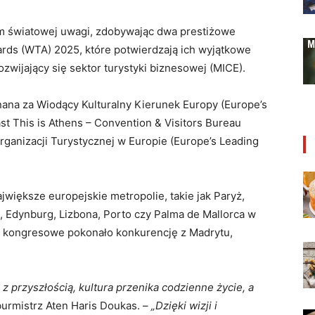
rum światowej uwagi, zdobywając dwa prestiżowe
ards (WTA) 2025, które potwierdzają ich wyjątkowe
zwijający się sektor turystyki biznesowej (MICE).
znana za Wiodący Kulturalny Kierunek Europy (Europe’s
ast This is Athens – Convention & Visitors Bureau
Organizacji Turystycznej w Europie (Europe’s Leading
większe europejskie metropolie, takie jak Paryż,
 Edynburg, Lizbona, Porto czy Palma de Mallorca w
iuro kongresowe pokonało konkurencję z Madrytu,
.
z przyszłością, kultura przenika codzienne życie, a
burmistrz Aten Haris Doukas. –
„Dzięki wizji i