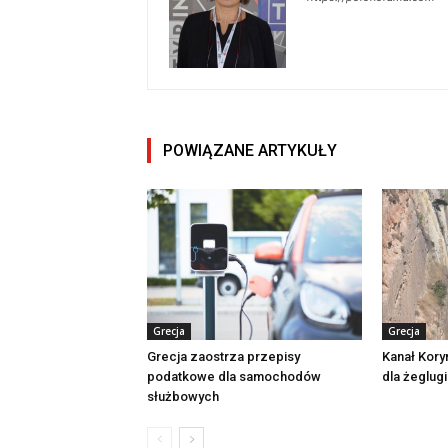
POWIĄZANE ARTYKUŁY
Grecja
Grecja
Grecja zaostrza przepisy
Kanał Kory
podatkowe dla samochodów
dla żeglugi
służbowych