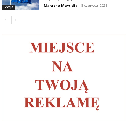
Marzena Mavridis
-
8 czerwca, 2026
Grecja