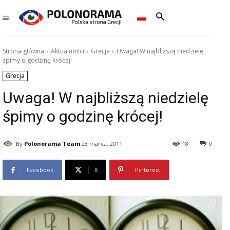
Strona główna
Aktualności
Grecja
Uwaga! W najbliższą niedzielę
śpimy o godzinę krócej!
Grecja
Uwaga! W najbliższą niedzielę
śpimy o godzinę krócej!
By
Polonorama Team
23 marca, 2011
18
0
Facebook
X
Pinterest