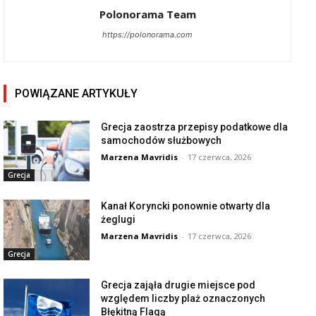
Polonorama Team
https://polonorama.com
POWIĄZANE ARTYKUŁY
Grecja zaostrza przepisy podatkowe dla
samochodów służbowych
Marzena Mavridis
-
17 czerwca, 2026
Grecja
Kanał Koryncki ponownie otwarty dla
żeglugi
Marzena Mavridis
-
17 czerwca, 2026
Grecja
Grecja zająła drugie miejsce pod
względem liczby plaż oznaczonych
Błękitną Flagą