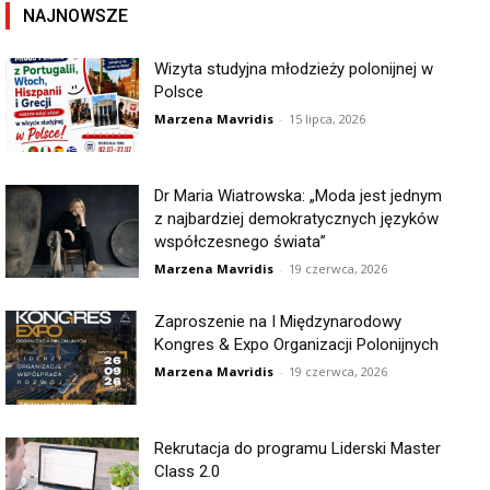
NAJNOWSZE
Wizyta studyjna młodzieży polonijnej w
Polsce
Marzena Mavridis
-
15 lipca, 2026
Dr Maria Wiatrowska: „Moda jest jednym
z najbardziej demokratycznych języków
współczesnego świata”
Marzena Mavridis
-
19 czerwca, 2026
Zaproszenie na I Międzynarodowy
Kongres & Expo Organizacji Polonijnych
Marzena Mavridis
-
19 czerwca, 2026
Rekrutacja do programu Liderski Master
Class 2.0