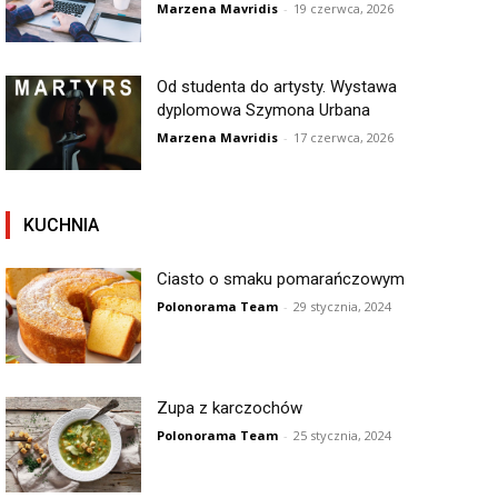
Marzena Mavridis
-
19 czerwca, 2026
Od studenta do artysty. Wystawa
dyplomowa Szymona Urbana
Marzena Mavridis
-
17 czerwca, 2026
KUCHNIA
Ciasto o smaku pomarańczowym
Polonorama Team
-
29 stycznia, 2024
Zupa z karczochów
Polonorama Team
-
25 stycznia, 2024