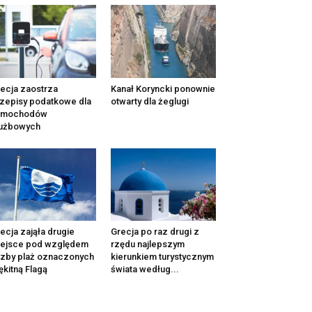
ecja zaostrza
Kanał Koryncki ponownie
zepisy podatkowe dla
otwarty dla żeglugi
amochodów
łużbowych
ecja zająła drugie
Grecja po raz drugi z
iejsce pod względem
rzędu najlepszym
czby plaż oznaczonych
kierunkiem turystycznym
ękitną Flagą
świata według...