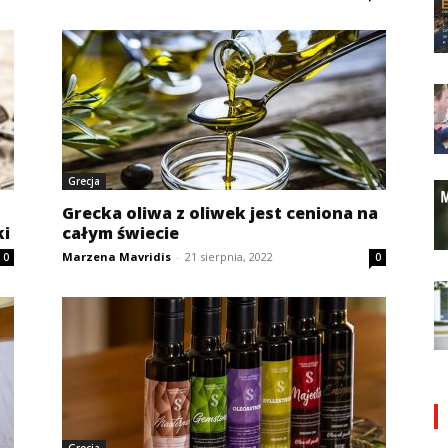
Grecja
Grecka oliwa z oliwek jest ceniona na
ki
całym świecie
Marzena Mavridis
-
21 sierpnia, 2022
0
0