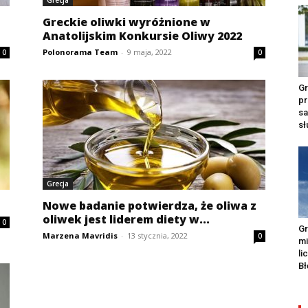
Grecja
Greckie oliwki wyróżnione w
Anatolijskim Konkursie Oliwy 2022
Polonorama Team
-
9 maja, 2022
0
0
Gr
pr
s
s
Grecja
Nowe badanie potwierdza, że ​​oliwa z
oliwek jest liderem diety w...
0
Gr
Marzena Mavridis
-
13 stycznia, 2022
0
m
li
Bł