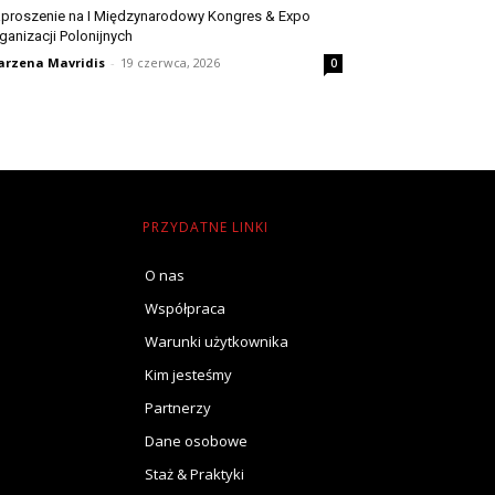
proszenie na I Międzynarodowy Kongres & Expo
ganizacji Polonijnych
rzena Mavridis
-
19 czerwca, 2026
0
PRZYDATNE LINKI
O nas
Współpraca
Warunki użytkownika
Kim jesteśmy
Partnerzy
Dane osobowe
Staż & Praktyki