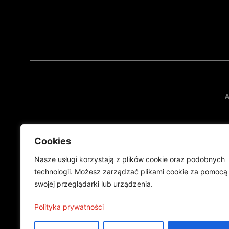
A
Cookies
Nasze usługi korzystają z plików cookie oraz podobnych
technologii. Możesz zarządzać plikami cookie za pomocą
swojej przeglądarki lub urządzenia.
Projekt finansowany przez Ministe
Publikacja wyraża jedynie
Polityka prywatności
©2024 Wszelkie prawa zastrzeżone |
Polityka prywatności