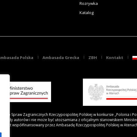
Rozrywka
Katalog
mbasada Polska
Ambasada Grecka
ZBH
Kontakt
rstwo Spraw Zagranicznych Rzeczypospolitej Polskiej w konkursie „Polonia i Po
 poglądy autorów i nie może być utożsamiana z oficjalnym stanowiskiem Minist
Projekt współfinansowany przez Ambasadę Rzeczypospolitej Polskiej w Atenac