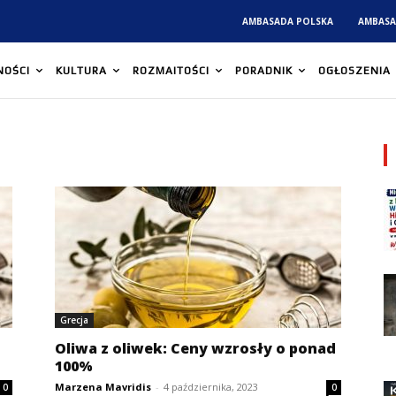
AMBASADA POLSKA
AMBASA
NOŚCI
KULTURA
ROZMAITOŚCI
PORADNIK
OGŁOSZENIA
Grecja
Oliwa z oliwek: Ceny wzrosły o ponad
100%
Marzena Mavridis
-
4 października, 2023
0
0