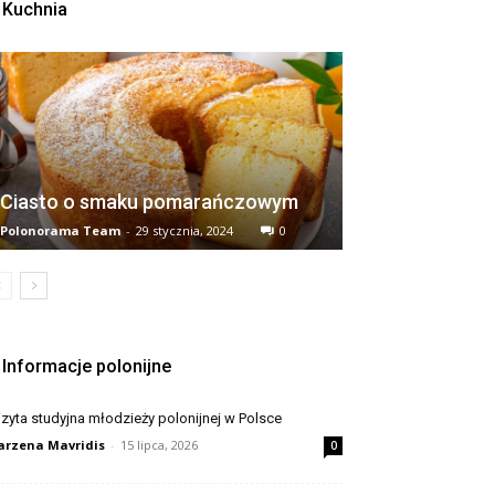
Kuchnia
Ciasto o smaku pomarańczowym
Polonorama Team
-
29 stycznia, 2024
0
Informacje polonijne
zyta studyjna młodzieży polonijnej w Polsce
rzena Mavridis
-
15 lipca, 2026
0