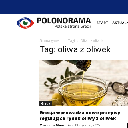
START
AKTUAL
Strona główna
Tagi
Oliwa z oliwek
Tag: oliwa z oliwek
Grecja
Grecja wprowadza nowe przepisy
regulujące rynek oliwy z oliwek
Marzena Mavridis
-
13 stycznia, 2025