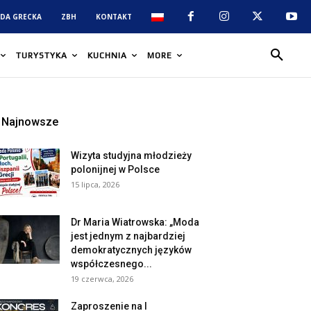
DA GRECKA
ZBH
KONTAKT
TURYSTYKA
KUCHNIA
MORE
Najnowsze
Wizyta studyjna młodzieży
polonijnej w Polsce
15 lipca, 2026
Dr Maria Wiatrowska: „Moda
jest jednym z najbardziej
demokratycznych języków
współczesnego...
19 czerwca, 2026
Zaproszenie na I