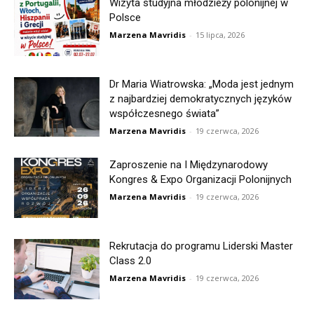
Wizyta studyjna młodzieży polonijnej w
Polsce
Marzena Mavridis
-
15 lipca, 2026
Dr Maria Wiatrowska: „Moda jest jednym
z najbardziej demokratycznych języków
współczesnego świata”
Marzena Mavridis
-
19 czerwca, 2026
Zaproszenie na I Międzynarodowy
Kongres & Expo Organizacji Polonijnych
Marzena Mavridis
-
19 czerwca, 2026
Rekrutacja do programu Liderski Master
Class 2.0
Marzena Mavridis
-
19 czerwca, 2026