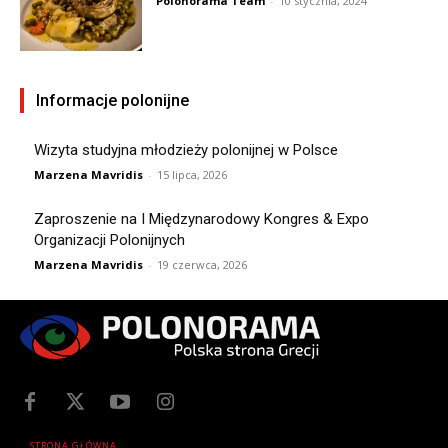
Polonorama Team
-
10 stycznia, 2024
Informacje polonijne
Wizyta studyjna młodzieży polonijnej w Polsce
Marzena Mavridis
-
15 lipca, 2026
Zaproszenie na I Międzynarodowy Kongres & Expo
Organizacji Polonijnych
Marzena Mavridis
-
19 czerwca, 2026
STRONA GŁÓWNA