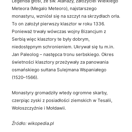
Legenda głosi, że św. Atanazy, założyciel Wielkiego
Meteora (Megalo Meteoro), najstarszego
monastyru, wzniósł się na szczyt na skrzydłach orła.
To on założył pierwszy klasztor w roku 1336.
Ponieważ trwały wówczas wojny Bizancjum z
Serbią więc klasztory te były dobrym,
niedostępnym schronieniem. Ukrywał się tu m.in.
Jan Paleolog – następca tronu serbskiego. Okres
świetności klasztory przeżywały za panowania
osmańskiego sułtana Sulejmana Wspaniałego
(1520–1566).
Monastyry gromadziły wtedy ogromne skarby,
czerpiąc zyski z posiadłości ziemskich w Tesalii,
Wołoszczyźnie i Mołdawii.
Źródło: wikopedia.pl