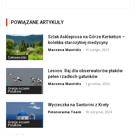
POWIĄZANE ARTYKUŁY
Szlak Asklepiosa na Górze Kerketion –
kolebka starożytnej medycyny
Marzena Mavridis
-
10 lutego, 2025
Ciekawostki
Lesvos: Raj dla obserwatorów ptaków
pełen rzadkich gatunków
Marzena Mavridis
-
1 grudnia, 2024
Grecja oczami
Polaków
Wycieczka na Santorini z Krety
Polonorama Team
-
18 sierpnia, 2024
Grecja oczami
Polaków