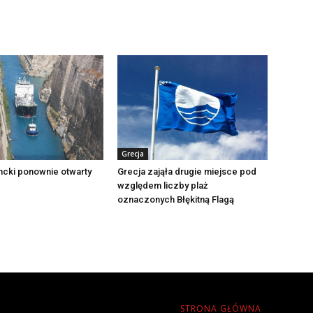
Grecja
ncki ponownie otwarty
Grecja zająła drugie miejsce pod
względem liczby plaż
oznaczonych Błękitną Flagą
STRONA GŁÓWNA