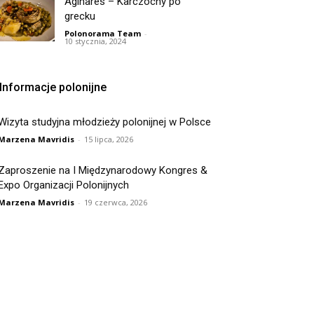
Aginares – Karczochy po
grecku
Polonorama Team
-
10 stycznia, 2024
Informacje polonijne
Wizyta studyjna młodzieży polonijnej w Polsce
Marzena Mavridis
-
15 lipca, 2026
Zaproszenie na I Międzynarodowy Kongres &
Expo Organizacji Polonijnych
Marzena Mavridis
-
19 czerwca, 2026