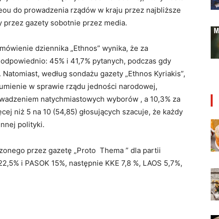
u do prowadzenia rządów w kraju przez najbliższe
 przez gazety sobotnie przez media.
ówienie dziennika „Ethnos” wynika, że za
 odpowiednio: 45% i 41,7% pytanych, podczas gdy
Natomiast, według sondażu gazety „Ethnos Kyriakis”,
umienie w sprawie rządu jedności narodowej,
owadzeniem natychmiastowych wyborów , a 10,3% za
ej niż 5 na 10 (54,85) głosujących szacuje, że każdy
nej polityki.
onego przez gazetę „Proto Thema ” dla partii
2,5% i PASOK 15%, następnie KKE 7,8 %, LAOS 5,7%,