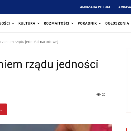
AMBASADA POLSKA
AMBASA
NOŚCI
KULTURA
ROZMAITOŚCI
PORADNIK
OGŁOSZENIA
orzeniem rządu jedności narodowej
niem rządu jedności
20
st