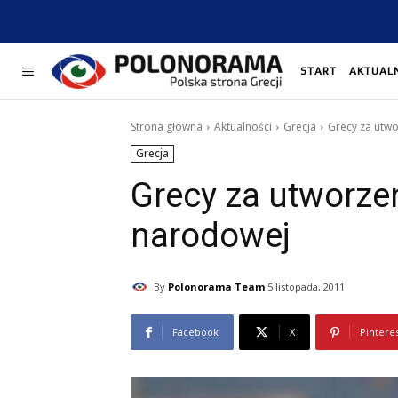
START
AKTUAL
Strona główna
Aktualności
Grecja
Grecy za utw
Grecja
Grecy za utworze
narodowej
By
Polonorama Team
5 listopada, 2011
Facebook
X
Pintere