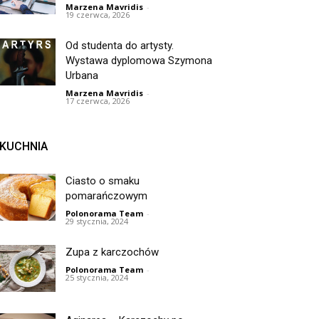
Marzena Mavridis
-
19 czerwca, 2026
Od studenta do artysty.
Wystawa dyplomowa Szymona
Urbana
Marzena Mavridis
-
17 czerwca, 2026
KUCHNIA
Ciasto o smaku
pomarańczowym
Polonorama Team
-
29 stycznia, 2024
Zupa z karczochów
Polonorama Team
-
25 stycznia, 2024