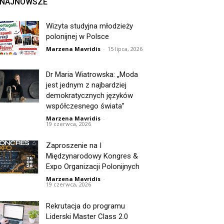
NAJNOWSZE
Wizyta studyjna młodzieży
polonijnej w Polsce
Marzena Mavridis
-
15 lipca, 2026
Dr Maria Wiatrowska: „Moda
jest jednym z najbardziej
demokratycznych języków
współczesnego świata”
Marzena Mavridis
-
19 czerwca, 2026
Zaproszenie na I
Międzynarodowy Kongres &
Expo Organizacji Polonijnych
Marzena Mavridis
-
19 czerwca, 2026
Rekrutacja do programu
Liderski Master Class 2.0