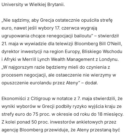
University w Wielkiej Brytanii.
„Nie sądzimy, aby Grecja ostatecznie opuściła strefę
euro, nawet jeśli wybory 17. czerwca wygrają
ugrupowania chcące renegocjacji bailoutu” – stwierdził
21. maja w wywiadzie dla telewizji Bloomberg Bill O’Neill,
dyrektor inwestycji na region Europy, Bliskiego Wschodu
i Afryki w Merrill Lynch Wealth Management z Londynu.
„W najgorszym razie będziemy mieli do czynienia z
procesem negocjacji, ale ostaeczenie nie wierzymy w
opuszczenie eurolandu przez Ateny” – dodał.
Ekonomiści z Citigroup w notatce z 7. maja stwierdzili, że
wyniki wyborów w Grecji podbiły ryzyko wyjścia kraju ze
strefy euro do 75 proc. w okresie od roku do 18 miesięcy.
Z kolei ponad 50 proc. inwestorów ankietowych przez
agencję Bloomberg przewiduje, że Ateny przestaną być