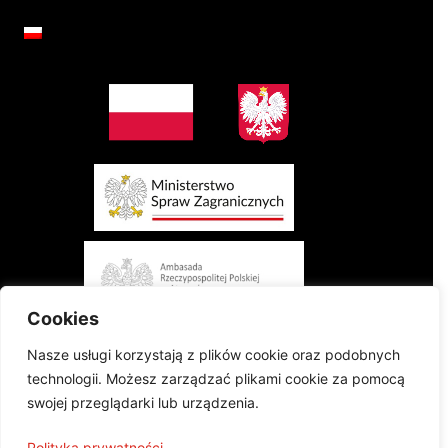
Cookies
Nasze usługi korzystają z plików cookie oraz podobnych
technologii. Możesz zarządzać plikami cookie za pomocą
swojej przeglądarki lub urządzenia.
Projekt finansowany przez Ministerstwo Spraw Zagranicznych Rzeczypospolitej
Polityka prywatności