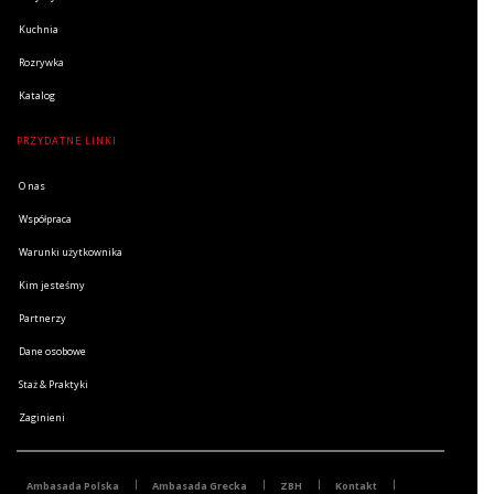
Kuchnia
Rozrywka
Katalog
PRZYDATNE LINKI
O nas
Współpraca
Warunki użytkownika
Kim jesteśmy
Partnerzy
Dane osobowe
Staż & Praktyki
Zaginieni
Ambasada Polska
Ambasada Grecka
ZBH
Kontakt