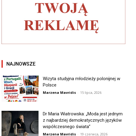
NAJNOWSZE
Wizyta studyjna młodzieży polonijnej w
Polsce
Marzena Mavridis
-
15 lipca, 2026
Dr Maria Wiatrowska: „Moda jest jednym
z najbardziej demokratycznych języków
współczesnego świata”
Marzena Mavridis
-
19 czerwca, 2026