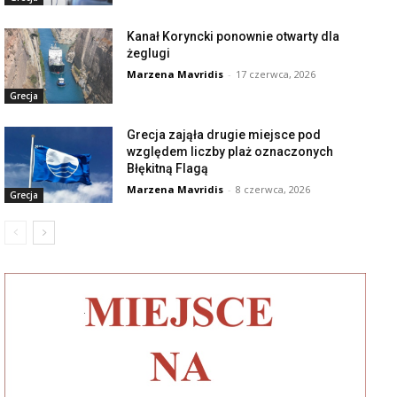
Kanał Koryncki ponownie otwarty dla
żeglugi
Marzena Mavridis
-
17 czerwca, 2026
Grecja
Grecja zająła drugie miejsce pod
względem liczby plaż oznaczonych
Błękitną Flagą
Marzena Mavridis
-
8 czerwca, 2026
Grecja