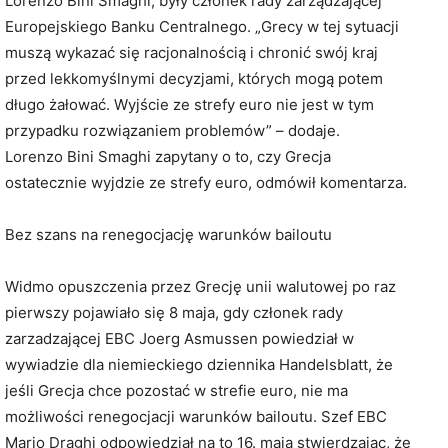
Lorenzo Bini Smaghi, były członek rady zarządzającej
Europejskiego Banku Centralnego. „Grecy w tej sytuacji
muszą wykazać się racjonalnością i chronić swój kraj
przed lekkomyślnymi decyzjami, których mogą potem
długo żałować. Wyjście ze strefy euro nie jest w tym
przypadku rozwiązaniem problemów” – dodaje.
Lorenzo Bini Smaghi zapytany o to, czy Grecja
ostatecznie wyjdzie ze strefy euro, odmówił komentarza.
Bez szans na renegocjację warunków bailoutu
Widmo opuszczenia przez Grecję unii walutowej po raz
pierwszy pojawiało się 8 maja, gdy członek rady
zarzadzającej EBC Joerg Asmussen powiedział w
wywiadzie dla niemieckiego dziennika Handelsblatt, że
jeśli Grecja chce pozostać w strefie euro, nie ma
możliwości renegocjacji warunków bailoutu. Szef EBC
Mario Draghi odpowiedział na to 16. maja stwierdzając, że