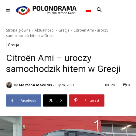
Strona główna
Aktualności
Grecja
Citroën Ami - uroczy
samochodzik hitem w Grecji
Grecja
Citroën Ami – uroczy
samochodzik hitem w Grecji
By
Marzena Mavridis
23 lipca, 2023
296
0
Facebook
X
Pinterest