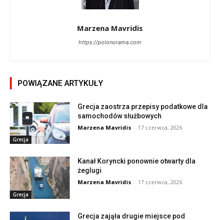
Marzena Mavridis
https://polonorama.com
POWIĄZANE ARTYKUŁY
Grecja zaostrza przepisy podatkowe dla
samochodów służbowych
Marzena Mavridis
-
17 czerwca, 2026
Grecja
Kanał Koryncki ponownie otwarty dla
żeglugi
Marzena Mavridis
-
17 czerwca, 2026
Grecja
Grecja zająła drugie miejsce pod