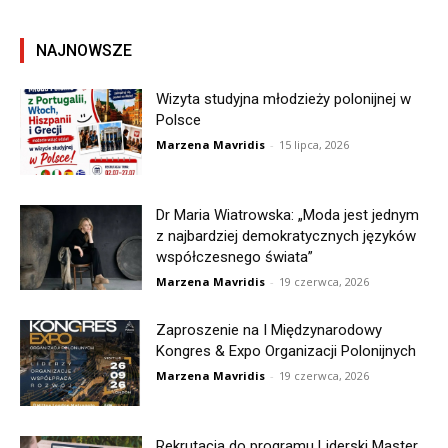
NAJNOWSZE
Wizyta studyjna młodzieży polonijnej w
Polsce
Marzena Mavridis
-
15 lipca, 2026
Dr Maria Wiatrowska: „Moda jest jednym
z najbardziej demokratycznych języków
współczesnego świata”
Marzena Mavridis
-
19 czerwca, 2026
Zaproszenie na I Międzynarodowy
Kongres & Expo Organizacji Polonijnych
Marzena Mavridis
-
19 czerwca, 2026
Rekrutacja do programu Liderski Master