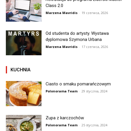
Class 2.0
Marzena Mavridis
-
19 czerwca, 2026
Od studenta do artysty. Wystawa
dyplomowa Szymona Urbana
Marzena Mavridis
-
17 czerwca, 2026
KUCHNIA
Ciasto o smaku pomarańczowym
Polonorama Team
-
29 stycznia, 2024
Zupa z karczochów
Polonorama Team
-
25 stycznia, 2024