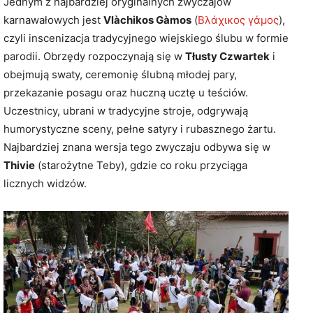
Jednym z najbardziej oryginalnych zwyczajów
karnawałowych jest
Vlàchikos Gàmos
(
Βλάχικος γάμος
),
czyli inscenizacja tradycyjnego wiejskiego ślubu w formie
parodii. Obrzędy rozpoczynają się w
Tłusty Czwartek
i
obejmują swaty, ceremonię ślubną młodej pary,
przekazanie posagu oraz huczną ucztę u teściów.
Uczestnicy, ubrani w tradycyjne stroje, odgrywają
humorystyczne sceny, pełne satyry i rubasznego żartu.
Najbardziej znana wersja tego zwyczaju odbywa się w
Thivie
(starożytne Teby), gdzie co roku przyciąga
licznych widzów.