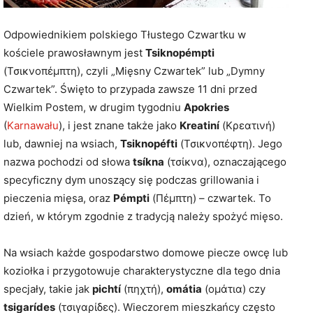
Odpowiednikiem polskiego Tłustego Czwartku w
kościele prawosławnym jest
Tsiknopémpti
(Τσικνοπέμπτη), czyli „Mięsny Czwartek” lub „Dymny
Czwartek”. Święto to przypada zawsze 11 dni przed
Wielkim Postem, w drugim tygodniu
Apokries
(
Karnawału
), i jest znane także jako
Kreatiní
(Κρεατινή)
lub, dawniej na wsiach,
Tsiknopéfti
(Τσικνοπέφτη). Jego
nazwa pochodzi od słowa
tsíkna
(τσίκνα), oznaczającego
specyficzny dym unoszący się podczas grillowania i
pieczenia mięsa, oraz
Pémpti
(Πέμπτη) – czwartek. To
dzień, w którym zgodnie z tradycją należy spożyć mięso.
Na wsiach każde gospodarstwo domowe piecze owcę lub
koziołka i przygotowuje charakterystyczne dla tego dnia
specjały, takie jak
pichtí
(πηχτή),
omátia
(ομάτια) czy
tsigarídes
(τσιγαρίδες). Wieczorem mieszkańcy często