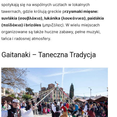
spotykają się na wspólnych ucztach w lokalnych
tawernach, gdzie królują greckie p
rzysmaki mięsne:
suvlákia (σουβλάκια), lukánika (λουκάνικα), paidákia
(παϊδάκια) i brizóles
(μπριζόλες). W wielu miejscach
organizowane są także huczne zabawy, pełne muzyki,
tańca i radosnej atmosfery.
Gaitanaki – Taneczna Tradycja