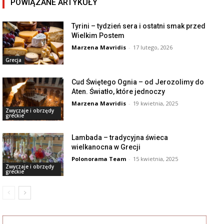
POWIĄZANE ARTYKUŁY
Tyrini – tydzień sera i ostatni smak przed
Wielkim Postem
Marzena Mavridis
-
17 lutego, 2026
Grecja
Cud Świętego Ognia – od Jerozolimy do
Aten. Światło, które jednoczy
Marzena Mavridis
-
19 kwietnia, 2025
Zwyczaje i obrzędy
greckie
Lambada – tradycyjna świeca
wielkanocna w Grecji
Polonorama Team
-
15 kwietnia, 2025
Zwyczaje i obrzędy
greckie