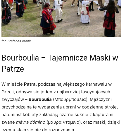
fot. Stefanos Xronis
Bourboulia – Tajemnicze Maski w
Patrze
W mieście
Patra
, podczas największego karnawału w
Grecji, odbywa się jeden z najbardziej fascynujących
zwyczajów –
Bourboulia
(Μπουρμπούλια). Mężczyźni
przychodzą na te wydarzenia ubrani w codzienne stroje,
natomiast kobiety zakładają czarne suknie z kapturami,
zwane
mávra dómino
(μαύρα ντόμινο), oraz maski, dzięki
czemu stają się nie do rozpoznania.