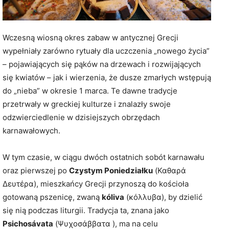
Wczesną wiosną okres zabaw w antycznej Grecji
wypełniały zarówno rytuały dla uczczenia „nowego życia”
– pojawiających się pąków na drzewach i rozwijających
się kwiatów – jak i wierzenia, że dusze zmarłych wstępują
do „nieba” w okresie 1 marca. Te dawne tradycje
przetrwały w greckiej kulturze i znalazły swoje
odzwierciedlenie w dzisiejszych obrzędach
karnawałowych.
W tym czasie, w ciągu dwóch ostatnich sobót karnawału
oraz pierwszej po
Czystym Poniedziałku
(Καθαρά
Δευτέρα), mieszkańcy Grecji przynoszą do kościoła
gotowaną pszenicę, zwaną
kóliva
(κόλλυβα), by dzielić
się nią podczas liturgii. Tradycja ta, znana jako
Psichosávata
(Ψυχοσάββατα ), ma na celu