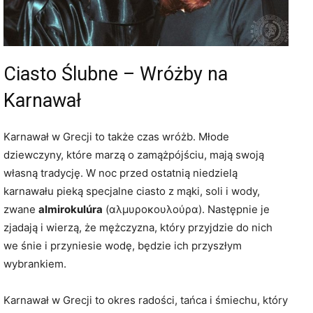
Ciasto Ślubne – Wróżby na
Karnawał
Karnawał w Grecji to także czas wróżb. Młode
dziewczyny, które marzą o zamążpójściu, mają swoją
własną tradycję. W noc przed ostatnią niedzielą
karnawału pieką specjalne ciasto z mąki, soli i wody,
zwane
almirokulúra
(αλμυροκουλούρα). Następnie je
zjadają i wierzą, że mężczyzna, który przyjdzie do nich
we śnie i przyniesie wodę, będzie ich przyszłym
wybrankiem.
Karnawał w Grecji to okres radości, tańca i śmiechu, który