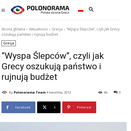
Strona główna
Aktualności
Grecja
“Wyspa Ślepców”, czyli jak Grecy
oszukują państwo i rujnują budżet
Grecja
“Wyspa Ślepców”, czyli jak
Grecy oszukują państwo i
rujnują budżet
By
Polonorama Team
4 kwietnia, 2012
46
0
Facebook
X
Pinterest