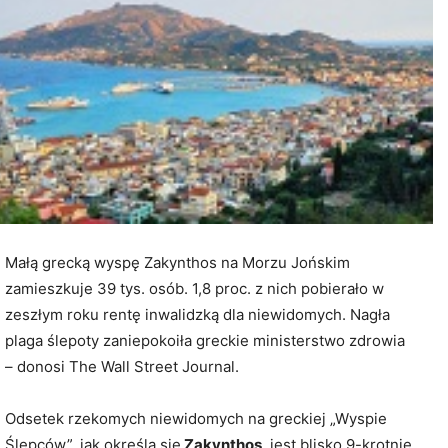
Małą grecką wyspę Zakynthos na Morzu Jońskim
zamieszkuje 39 tys. osób. 1,8 proc. z nich pobierało w
zeszłym roku rentę inwalidzką dla niewidomych. Nagła
plaga ślepoty zaniepokoiła greckie ministerstwo zdrowia
– donosi The Wall Street Journal.
Odsetek rzekomych niewidomych na greckiej „Wyspie
Ślepców”, jak określa się
Zakynthos
, jest blisko 9-krotnie