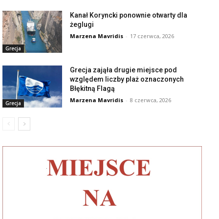
Kanał Koryncki ponownie otwarty dla
żeglugi
Marzena Mavridis
-
17 czerwca, 2026
Grecja
Grecja zająła drugie miejsce pod
względem liczby plaż oznaczonych
Błękitną Flagą
Marzena Mavridis
-
8 czerwca, 2026
Grecja