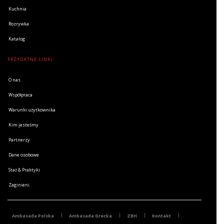
Kuchnia
Rozrywka
Katalog
PRZYDATNE LINKI
O nas
Współpraca
Warunki użytkownika
Kim jesteśmy
Partnerzy
Dane osobowe
Staż & Praktyki
Zaginieni
Ambasada Polska
Ambasada Grecka
ZBH
Kontakt