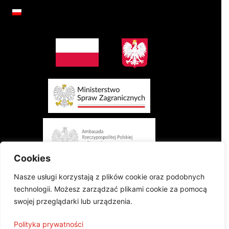
Cookies
Nasze usługi korzystają z plików cookie oraz podobnych
technologii. Możesz zarządzać plikami cookie za pomocą
swojej przeglądarki lub urządzenia.
Projekt finansowany przez Ministerstwo Spraw Zagranicznych Rzeczypospolitej
Polityka prywatności