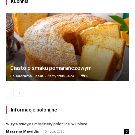
Kuchnia
Ciasto o smaku pomarańczowym
Polonorama Team
-
29 stycznia, 2024
0
Informacje polonijne
Wizyta studyjna młodzieży polonijnej w Polsce
Marzena Mavridis
-
15 lipca, 2026
0