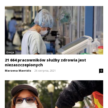
Grecja
21 664 pracowników służby zdrowia jest
niezaszczepionych
Marzena Mavridis
-
26 sierpnia, 2021
0