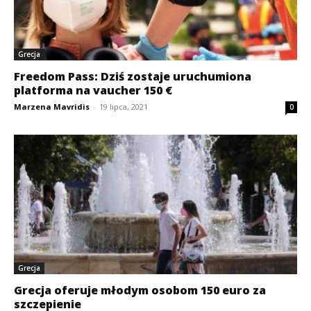
Grecja
Freedom Pass: Dziś zostaje uruchumiona
platforma na vaucher 150 €
Marzena Mavridis
-
19 lipca, 2021
0
Grecja
Grecja oferuje młodym osobom 150 euro za
szczepienie