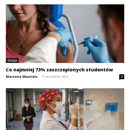
Grecja
Co najmniej 73% zaszczepionych studentów
Marzena Mavridis
-
17 września, 2021
0