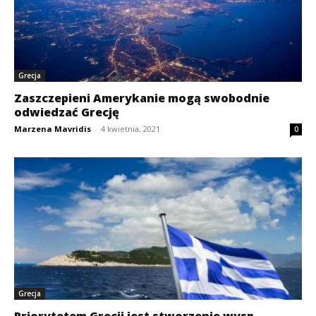
Grecja
Zaszczepieni Amerykanie mogą swobodnie
odwiedzać Grecję
Marzena Mavridis
-
4 kwietnia, 2021
0
Grecja
Priorytetem Grecji jest stworzenie wysp