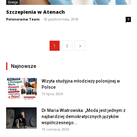
Grecja
Szczepienia w Atenach
Polonorama Team
-
30 października, 2018
0
1
2
Najnowsze
Wizyta studyjna młodzieży polonijnej w
Polsce
15 lipca, 2026
Dr Maria Wiatrowska: „Moda jest jednym z
najbardziej demokratycznych języków
współczesnego...
19 czerwca, 2026