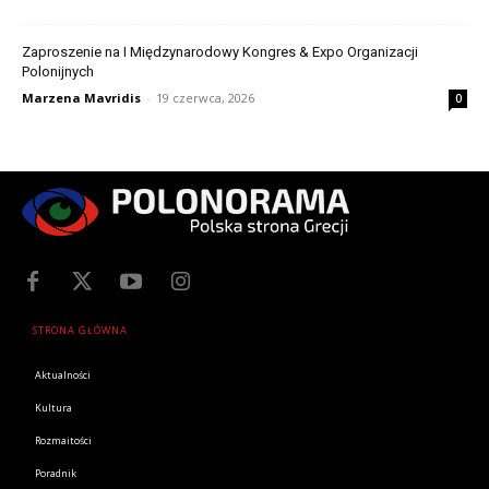
Zaproszenie na I Międzynarodowy Kongres & Expo Organizacji
Polonijnych
Marzena Mavridis
-
19 czerwca, 2026
0
STRONA GŁÓWNA
Aktualności
Kultura
Rozmaitości
Poradnik