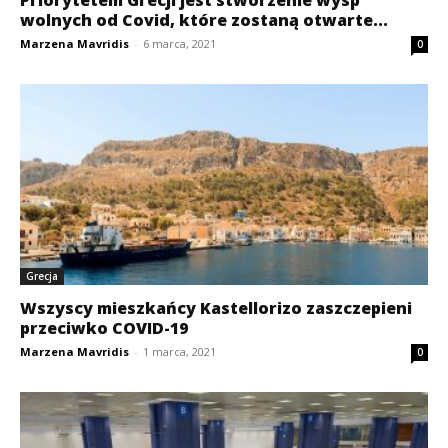
wolnych od Covid, które zostaną otwarte...
Marzena Mavridis
-
6 marca, 2021
0
Grecja
Wszyscy mieszkańcy Kastellorizo zaszczepieni
przeciwko COVID-19
Marzena Mavridis
-
1 marca, 2021
0