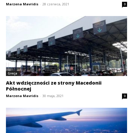
Marzena Mavridis
-
28 czerwca, 2021
0
Grecja
Akt wdzięczności ze strony Macedonii
Północnej
Marzena Mavridis
-
30 maja, 2021
0