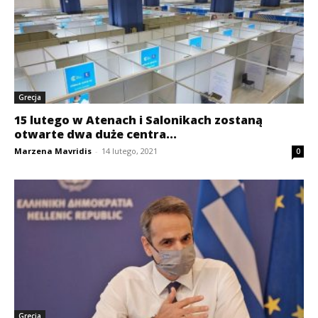
Grecja
15 lutego w Atenach i Salonikach zostaną
otwarte dwa duże centra...
Marzena Mavridis
-
14 lutego, 2021
0
Grecja