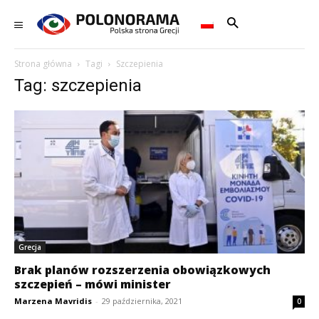
Strona główna
Tagi
Szczepienia
Tag: szczepienia
Grecja
Brak planów rozszerzenia obowiązkowych
szczepień – mówi minister
Marzena Mavridis
-
29 października, 2021
0