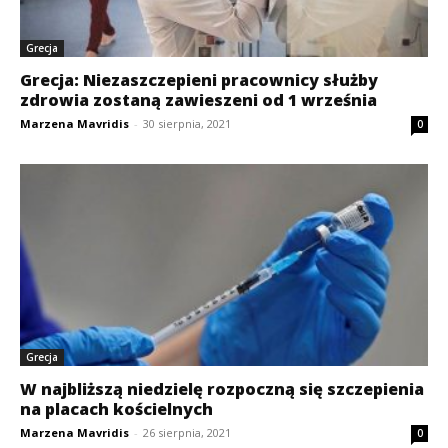
Grecja
Grecja: Niezaszczepieni pracownicy służby
zdrowia zostaną zawieszeni od 1 września
Marzena Mavridis
-
30 sierpnia, 2021
0
Grecja
W najbliższą niedzielę rozpoczną się szczepienia
na placach kościelnych
Marzena Mavridis
-
26 sierpnia, 2021
0