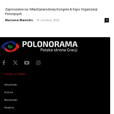
Zaproszenie na I Międzynarodowy Kongres & Expo Organizacji
Polonijnych
Marzena Mavridis
-
19 czerwca, 2026
0
STRONA GŁÓWNA
Aktualności
Kultura
Rozmaitości
Poradnik