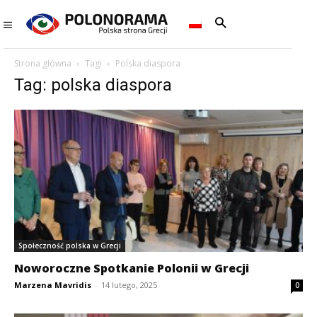
Strona główna
Tagi
Polska diaspora
Tag: polska diaspora
Społeczność polska w Grecji
Noworoczne Spotkanie Polonii w Grecji
Marzena Mavridis
-
14 lutego, 2025
0