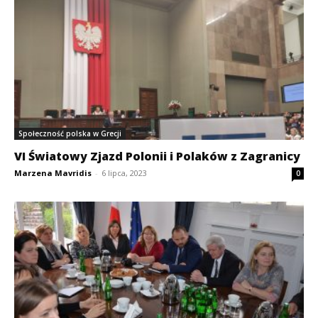
Społeczność polska w Grecji
VI Światowy Zjazd Polonii i Polaków z Zagranicy
Marzena Mavridis
-
6 lipca, 2023
0