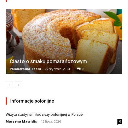
Ciasto o smaku pomarańczowym
Polonorama Team
-
29 stycznia, 2024
0
Informacje polonijne
Wizyta studyjna młodzieży polonijnej w Polsce
Marzena Mavridis
-
15 lipca, 2026
0