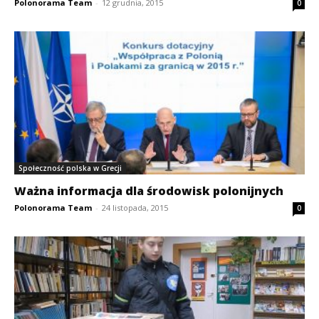
Polonorama Team
-
12 grudnia, 2015
0
Społeczność polska w Grecji
Ważna informacja dla środowisk polonijnych
Polonorama Team
-
24 listopada, 2015
0