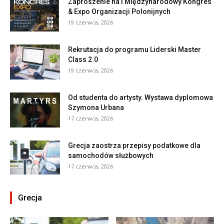
Zaproszenie na I Międzynarodowy Kongres
& Expo Organizacji Polonijnych
19 czerwca, 2026
Rekrutacja do programu Liderski Master
Class 2.0
19 czerwca, 2026
Od studenta do artysty. Wystawa dyplomowa
Szymona Urbana
17 czerwca, 2026
Grecja zaostrza przepisy podatkowe dla
samochodów służbowych
17 czerwca, 2026
Grecja