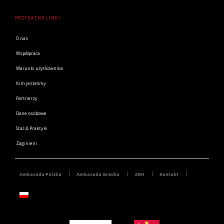
PRZYDATNE LINKI
O nas
Współpraca
Warunki użytkownika
Kim jesteśmy
Partnerzy
Dane osobowe
Staż & Praktyki
Zaginieni
Ambasada Polska
Ambasada Grecka
ZBH
Kontakt