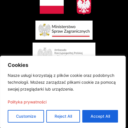
Cookies
Nasze usługi korzystają z plików cookie oraz podobnych
technologii. Możesz zarządzać plikami cookie za pomocą
swojej przeglądarki lub urządzenia.
Projekt finansowany przez Ministerstwo Spraw Zagranicznych Rzeczypospolitej
Polityka prywatności
Polskiej w konkursie „Polonia i Polacy za Granicą 2024 - Regranting”
Publikacja wyraża jedynie poglądy autorów i nie może być utożsamiana z
oficjalnym stanowiskiem Ministerstwa Spraw Zagranicznych
Customize
Reject All
Accept All
Projekt współfinansowany przez Ambasadę Rzeczypospolitej Polskiej w Atenach
©2024 Wszelkie prawa zastrzeżone |
Polityka prywatności