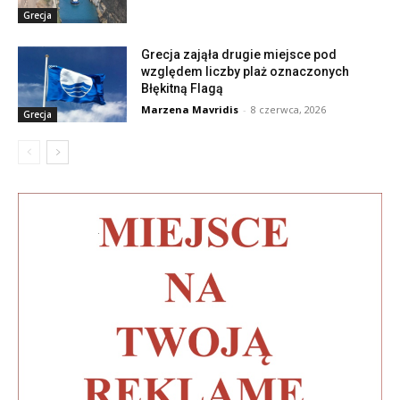
Grecja
Grecja zająła drugie miejsce pod
względem liczby plaż oznaczonych
Błękitną Flagą
Marzena Mavridis
-
8 czerwca, 2026
Grecja