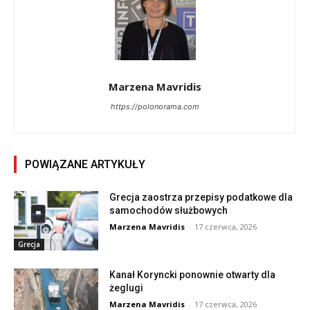
Marzena Mavridis
https://polonorama.com
POWIĄZANE ARTYKUŁY
Grecja zaostrza przepisy podatkowe dla
samochodów służbowych
Marzena Mavridis
-
17 czerwca, 2026
Grecja
Kanał Koryncki ponownie otwarty dla
żeglugi
Marzena Mavridis
-
17 czerwca, 2026