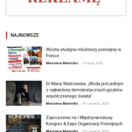
NAJNOWSZE
Wizyta studyjna młodzieży polonijnej w
Polsce
Marzena Mavridis
-
15 lipca, 2026
Dr Maria Wiatrowska: „Moda jest jednym
z najbardziej demokratycznych języków
współczesnego świata”
Marzena Mavridis
-
19 czerwca, 2026
Zaproszenie na I Międzynarodowy
Kongres & Expo Organizacji Polonijnych
Marzena Mavridis
-
19 czerwca, 2026