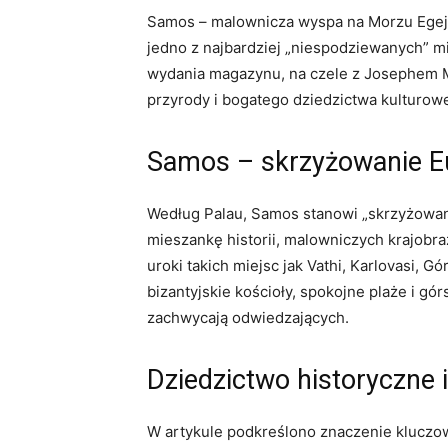
Samos – malownicza wyspa na Morzu Egejs
jedno z najbardziej „niespodziewanych” mi
wydania magazynu, na czele z Josephem M.
przyrody i bogatego dziedzictwa kulturow
Samos – skrzyżowanie Eu
Według Palau, Samos stanowi „skrzyżowani
mieszankę historii, malowniczych krajobra
uroki takich miejsc jak Vathi, Karlovasi, G
bizantyjskie kościoły, spokojne plaże i górs
zachwycają odwiedzających.
Dziedzictwo historyczne 
W artykule podkreślono znaczenie kluczow