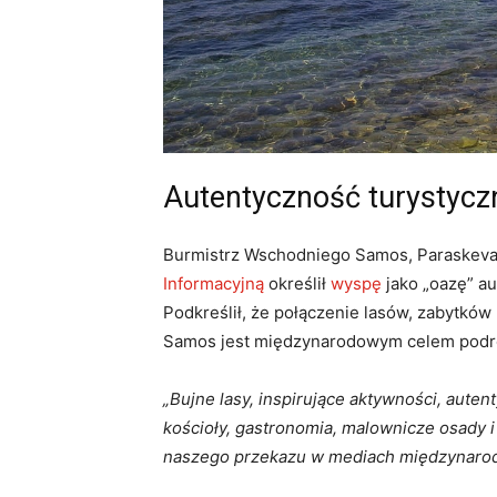
Autentyczność turystycz
Burmistrz Wschodniego Samos, Paraskev
Informacyjną
określił
wyspę
jako „oazę” a
Podkreślił, że połączenie lasów, zabytków 
Samos jest międzynarodowym celem podr
„Bujne lasy, inspirujące aktywności, auten
kościoły, gastronomia, malownicze osady 
naszego przekazu w mediach międzynarod