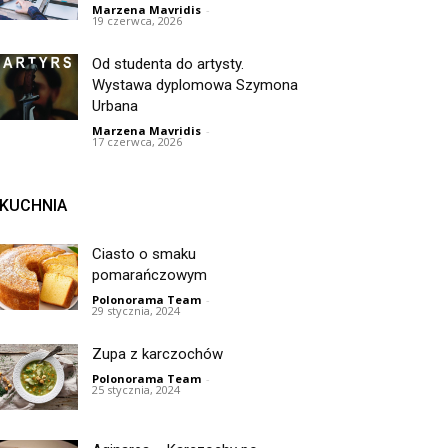
Marzena Mavridis
-
19 czerwca, 2026
Od studenta do artysty.
Wystawa dyplomowa Szymona
Urbana
Marzena Mavridis
-
17 czerwca, 2026
KUCHNIA
Ciasto o smaku
pomarańczowym
Polonorama Team
-
29 stycznia, 2024
Zupa z karczochów
Polonorama Team
-
25 stycznia, 2024