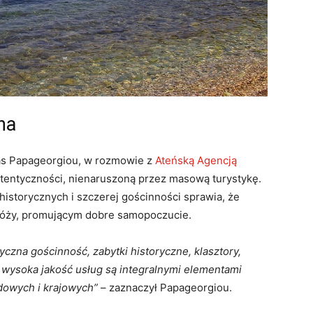
na
as Papageorgiou, w rozmowie z
Ateńską Agencją
utentyczności, nienaruszoną przez masową turystykę.
historycznych i szczerej gościnności sprawia, że
óży, promującym dobre samopoczucie.
tyczna gościnność, zabytki historyczne, klasztory,
i wysoka jakość usług są integralnymi elementami
owych i krajowych”
– zaznaczył Papageorgiou.