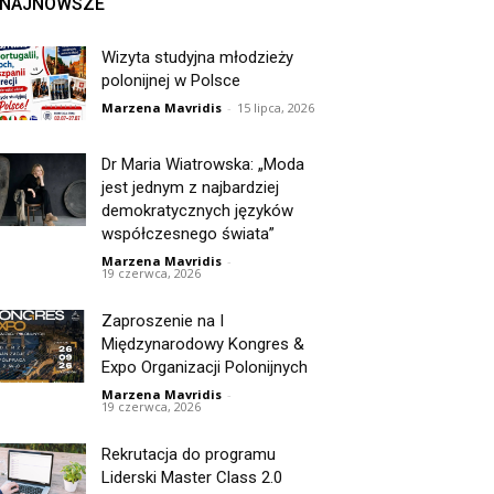
NAJNOWSZE
Wizyta studyjna młodzieży
polonijnej w Polsce
Marzena Mavridis
-
15 lipca, 2026
Dr Maria Wiatrowska: „Moda
jest jednym z najbardziej
demokratycznych języków
współczesnego świata”
Marzena Mavridis
-
19 czerwca, 2026
Zaproszenie na I
Międzynarodowy Kongres &
Expo Organizacji Polonijnych
Marzena Mavridis
-
19 czerwca, 2026
Rekrutacja do programu
Liderski Master Class 2.0