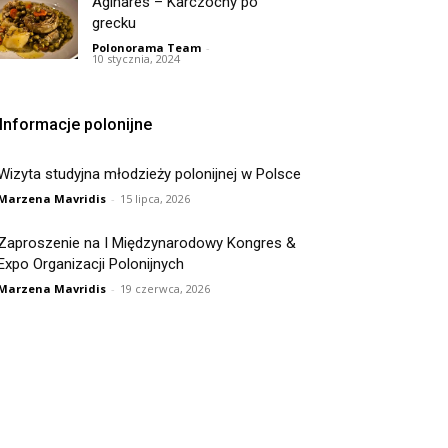
Aginares – Karczochy po
grecku
Polonorama Team
-
10 stycznia, 2024
Informacje polonijne
Wizyta studyjna młodzieży polonijnej w Polsce
Marzena Mavridis
-
15 lipca, 2026
Zaproszenie na I Międzynarodowy Kongres &
Expo Organizacji Polonijnych
Marzena Mavridis
-
19 czerwca, 2026