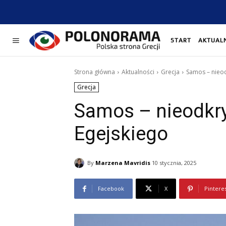
START
AKTUAL
Strona główna
Aktualności
Grecja
Samos – nieod
Grecja
Samos – nieodkry
Egejskiego
By
Marzena Mavridis
10 stycznia, 2025
Facebook
X
Pintere