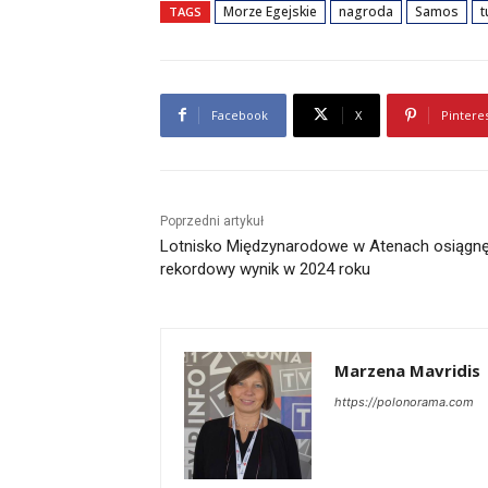
Morze Egejskie
nagroda
Samos
t
TAGS
Facebook
X
Pintere
Poprzedni artykuł
Lotnisko Międzynarodowe w Atenach osiągn
rekordowy wynik w 2024 roku
Marzena Mavridis
https://polonorama.com