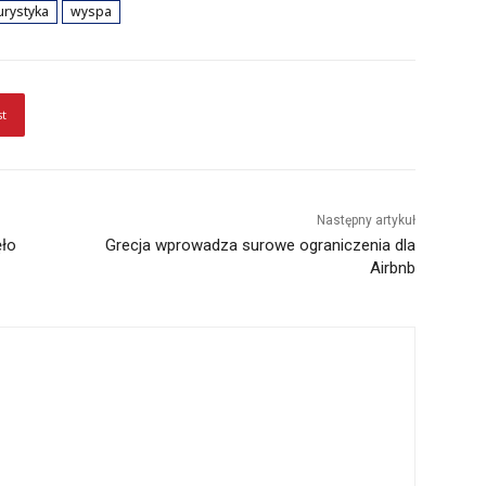
urystyka
wyspa
st
Następny artykuł
ęło
Grecja wprowadza surowe ograniczenia dla
Airbnb