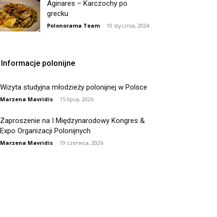
Aginares – Karczochy po
grecku
Polonorama Team
-
10 stycznia, 2024
Informacje polonijne
Wizyta studyjna młodzieży polonijnej w Polsce
Marzena Mavridis
-
15 lipca, 2026
Zaproszenie na I Międzynarodowy Kongres &
Expo Organizacji Polonijnych
Marzena Mavridis
-
19 czerwca, 2026