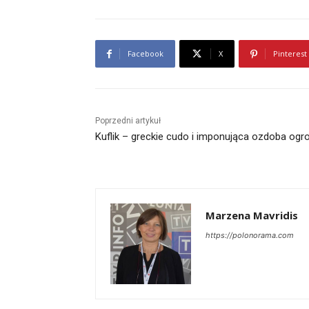
Facebook
X
Pinterest
Poprzedni artykuł
Kuflik – greckie cudo i imponująca ozdoba ogr
Marzena Mavridis
https://polonorama.com