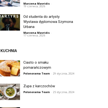
Marzena Mavridis
-
19 czerwca, 2026
Od studenta do artysty.
Wystawa dyplomowa Szymona
Urbana
Marzena Mavridis
-
17 czerwca, 2026
KUCHNIA
Ciasto o smaku
pomarańczowym
Polonorama Team
-
29 stycznia, 2024
Zupa z karczochów
Polonorama Team
-
25 stycznia, 2024