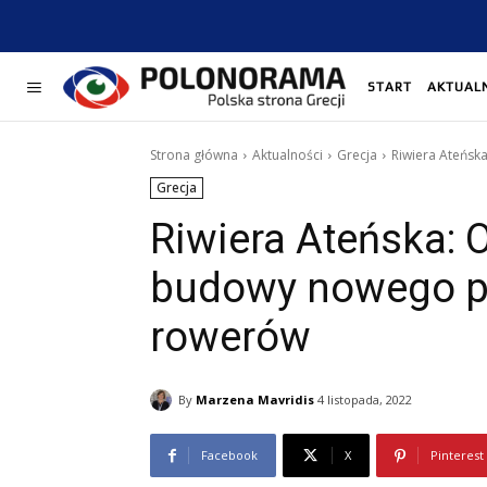
START
AKTUAL
Strona główna
Aktualności
Grecja
Riwiera Ateńsk
Grecja
Riwiera Ateńska: 
budowy nowego pa
rowerów
By
Marzena Mavridis
4 listopada, 2022
Facebook
X
Pinterest