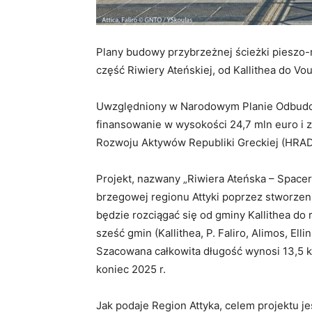
Plany budowy przybrzeżnej ścieżki pieszo-
część Riwiery Ateńskiej, od Kallithea do Vo
Uwzględniony w Narodowym Planie Odbudowy
finansowanie w wysokości 24,7 mln euro i 
Rozwoju Aktywów Republiki Greckiej (HRAD
Projekt, nazwany „Riwiera Ateńska – Spacer M
brzegowej regionu Attyki poprzez stworzeni
będzie rozciągać się od gminy Kallithea do 
sześć gmin (Kallithea, P. Faliro, Alimos, Ell
Szacowana całkowita długość wynosi 13,5 k
koniec 2025 r.
Jak podaje Region Attyka, celem projektu je