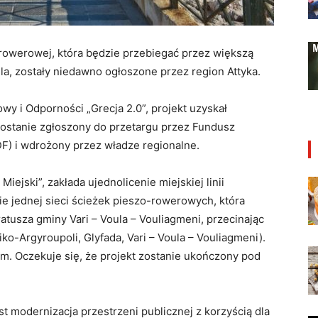
rowerowej, która będzie przebiegać przez większą
ula, zostały niedawno ogłoszone przez region Attyka.
 i Odporności „Grecja 2.0”, projekt uzyskał
zostanie zgłoszony do przetargu przez Fundusz
F) i wdrożony przez władze regionalne.
iejski”, zakłada ujednolicenie miejskiej linii
e jednej sieci ścieżek pieszo-rowerowych, która
ratusza gminy Vari – Voula – Vouliagmeni, przecinając
iniko-Argyroupoli, Glyfada, Vari – Voula – Vouliagmeni).
m. Oczekuje się, że projekt zostanie ukończony pod
st modernizacja przestrzeni publicznej z korzyścią dla