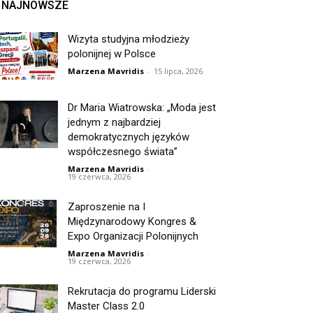
NAJNOWSZE
Wizyta studyjna młodzieży
polonijnej w Polsce
Marzena Mavridis
-
15 lipca, 2026
Dr Maria Wiatrowska: „Moda jest
jednym z najbardziej
demokratycznych języków
współczesnego świata”
Marzena Mavridis
-
19 czerwca, 2026
Zaproszenie na I
Międzynarodowy Kongres &
Expo Organizacji Polonijnych
Marzena Mavridis
-
19 czerwca, 2026
Rekrutacja do programu Liderski
Master Class 2.0