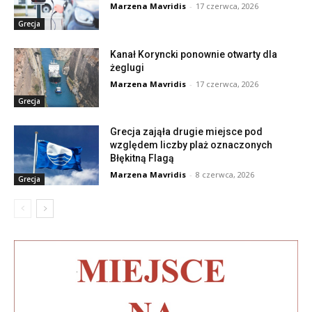
Marzena Mavridis
-
17 czerwca, 2026
Grecja
Kanał Koryncki ponownie otwarty dla
żeglugi
Marzena Mavridis
-
17 czerwca, 2026
Grecja
Grecja zająła drugie miejsce pod
względem liczby plaż oznaczonych
Błękitną Flagą
Marzena Mavridis
-
8 czerwca, 2026
Grecja