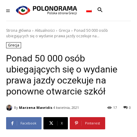
Strona główna
Aktualności
Grecja
Ponad 50 000 osób
ubiegających się o wydanie prawa jazdy oczekuje na...
Grecja
Ponad 50 000 osób
ubiegających się o wydanie
prawa jazdy oczekuje na
ponowne otwarcie szkół
By
Marzena Mavridis
4 kwietnia, 2021
17
0
Facebook
X
Pinterest