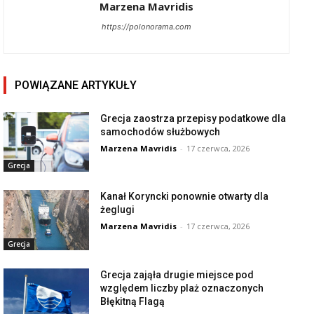
Marzena Mavridis
https://polonorama.com
POWIĄZANE ARTYKUŁY
Grecja zaostrza przepisy podatkowe dla
samochodów służbowych
Marzena Mavridis
-
17 czerwca, 2026
Grecja
Kanał Koryncki ponownie otwarty dla
żeglugi
Marzena Mavridis
-
17 czerwca, 2026
Grecja
Grecja zająła drugie miejsce pod
względem liczby plaż oznaczonych
Błękitną Flagą