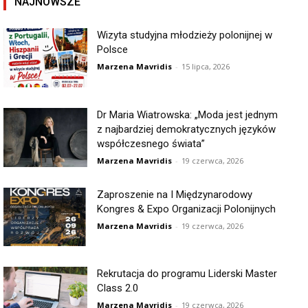
NAJNOWSZE
Wizyta studyjna młodzieży polonijnej w
Polsce
Marzena Mavridis
-
15 lipca, 2026
Dr Maria Wiatrowska: „Moda jest jednym
z najbardziej demokratycznych języków
współczesnego świata”
Marzena Mavridis
-
19 czerwca, 2026
Zaproszenie na I Międzynarodowy
Kongres & Expo Organizacji Polonijnych
Marzena Mavridis
-
19 czerwca, 2026
Rekrutacja do programu Liderski Master
Class 2.0
Marzena Mavridis
-
19 czerwca, 2026