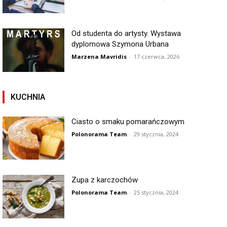
Od studenta do artysty. Wystawa
dyplomowa Szymona Urbana
Marzena Mavridis
-
17 czerwca, 2026
KUCHNIA
Ciasto o smaku pomarańczowym
Polonorama Team
-
29 stycznia, 2024
Zupa z karczochów
Polonorama Team
-
25 stycznia, 2024