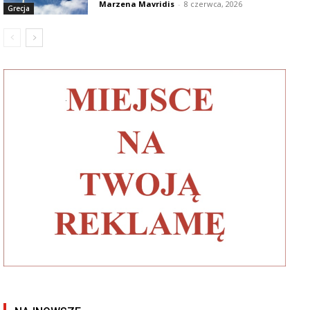
Marzena Mavridis
-
8 czerwca, 2026
Grecja