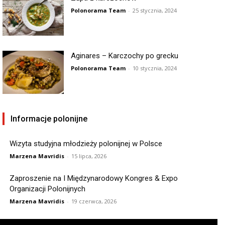
Polonorama Team
-
25 stycznia, 2024
Aginares – Karczochy po grecku
Polonorama Team
-
10 stycznia, 2024
Informacje polonijne
Wizyta studyjna młodzieży polonijnej w Polsce
Marzena Mavridis
-
15 lipca, 2026
Zaproszenie na I Międzynarodowy Kongres & Expo
Organizacji Polonijnych
Marzena Mavridis
-
19 czerwca, 2026