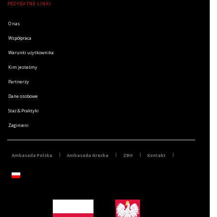
PRZYDATNE LINKI
O nas
Współpraca
Warunki użytkownika
Kim jesteśmy
Partnerzy
Dane osobowe
Staż & Praktyki
Zaginieni
Ambasada Polska
Ambasada Grecka
ZBH
Kontakt