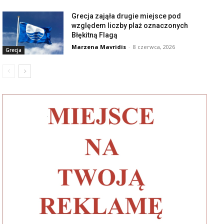
Grecja zająła drugie miejsce pod
względem liczby plaż oznaczonych
Błękitną Flagą
Marzena Mavridis
-
8 czerwca, 2026
Grecja