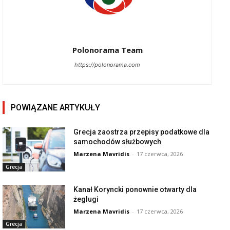
Polonorama Team
https://polonorama.com
POWIĄZANE ARTYKUŁY
Grecja zaostrza przepisy podatkowe dla
samochodów służbowych
Marzena Mavridis
-
17 czerwca, 2026
Grecja
Kanał Koryncki ponownie otwarty dla
żeglugi
Marzena Mavridis
-
17 czerwca, 2026
Grecja