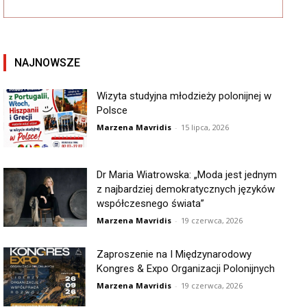
NAJNOWSZE
Wizyta studyjna młodzieży polonijnej w
Polsce
Marzena Mavridis
-
15 lipca, 2026
Dr Maria Wiatrowska: „Moda jest jednym
z najbardziej demokratycznych języków
współczesnego świata”
Marzena Mavridis
-
19 czerwca, 2026
Zaproszenie na I Międzynarodowy
Kongres & Expo Organizacji Polonijnych
Marzena Mavridis
-
19 czerwca, 2026