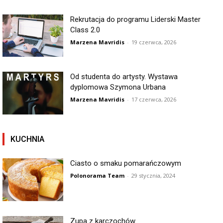
Rekrutacja do programu Liderski Master
Class 2.0
Marzena Mavridis
-
19 czerwca, 2026
Od studenta do artysty. Wystawa
dyplomowa Szymona Urbana
Marzena Mavridis
-
17 czerwca, 2026
KUCHNIA
Ciasto o smaku pomarańczowym
Polonorama Team
-
29 stycznia, 2024
Zupa z karczochów