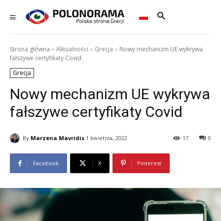
Strona główna
Aktualności
Grecja
Nowy mechanizm UE wykrywa
fałszywe certyfikaty Covid
Grecja
Nowy mechanizm UE wykrywa
fałszywe certyfikaty Covid
By
Marzena Mavridis
1 kwietnia, 2022
17
0
Facebook
X
Pinterest