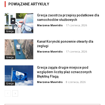
POWIĄZANE ARTYKUŁY
Grecja zaostrza przepisy podatkowe dla
samochodów służbowych
Marzena Mavridis
-
17 czerwca, 2026
Grecja
Kanał Koryncki ponownie otwarty dla
żeglugi
Marzena Mavridis
-
17 czerwca, 2026
Grecja
Grecja zająła drugie miejsce pod
względem liczby plaż oznaczonych
Błękitną Flagą
Marzena Mavridis
-
8 czerwca, 2026
Grecja