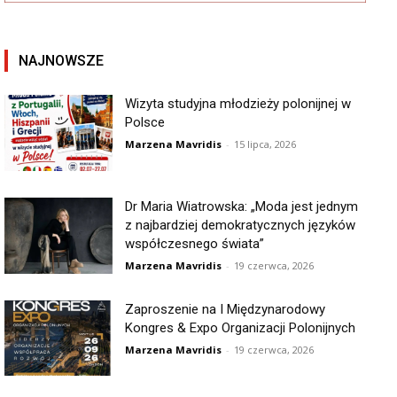
NAJNOWSZE
Wizyta studyjna młodzieży polonijnej w
Polsce
Marzena Mavridis
-
15 lipca, 2026
Dr Maria Wiatrowska: „Moda jest jednym
z najbardziej demokratycznych języków
współczesnego świata”
Marzena Mavridis
-
19 czerwca, 2026
Zaproszenie na I Międzynarodowy
Kongres & Expo Organizacji Polonijnych
Marzena Mavridis
-
19 czerwca, 2026