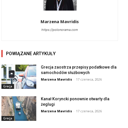
Marzena Mavridis
https://polonorama.com
POWIĄZANE ARTYKUŁY
Grecja zaostrza przepisy podatkowe dla
samochodów służbowych
Marzena Mavridis
-
17 czerwca, 2026
Grecja
Kanał Koryncki ponownie otwarty dla
żeglugi
Marzena Mavridis
-
17 czerwca, 2026
Grecja