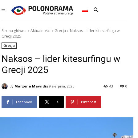
Strona główna
Aktualności
Grecja
Naksos – lider kitesurfingu w
Grecji 2025
Grecja
Naksos – lider kitesurfingu w
Grecji 2025
By
Marzena Mavridis
9 sierpnia, 2025
43
0
Facebook
X
Pinterest