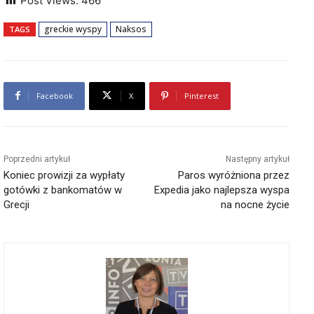
Post Views:
466
greckie wyspy
Naksos
TAGS
Facebook
X
Pinterest
Poprzedni artykuł
Następny artykuł
Koniec prowizji za wypłaty
Paros wyróżniona przez
gotówki z bankomatów w
Expedia jako najlepsza wyspa
Grecji
na nocne życie