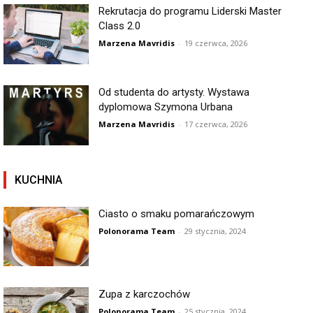
Rekrutacja do programu Liderski Master
Class 2.0
Marzena Mavridis
-
19 czerwca, 2026
Od studenta do artysty. Wystawa
dyplomowa Szymona Urbana
Marzena Mavridis
-
17 czerwca, 2026
KUCHNIA
Ciasto o smaku pomarańczowym
Polonorama Team
-
29 stycznia, 2024
Zupa z karczochów
Polonorama Team
-
25 stycznia, 2024