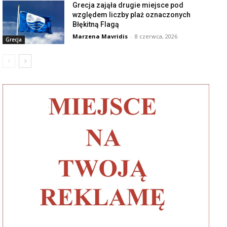
Grecja zająła drugie miejsce pod
względem liczby plaż oznaczonych
Błękitną Flagą
Marzena Mavridis
-
8 czerwca, 2026
Grecja