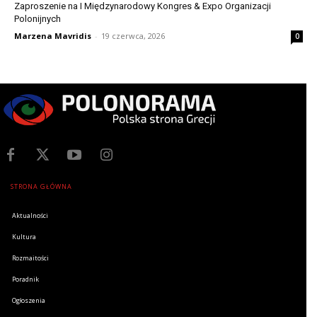
Zaproszenie na I Międzynarodowy Kongres & Expo Organizacji
Polonijnych
Marzena Mavridis
-
19 czerwca, 2026
0
STRONA GŁÓWNA
Aktualności
Kultura
Rozmaitości
Poradnik
Ogłoszenia