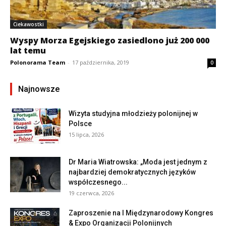
Ciekawostki
Wyspy Morza Egejskiego zasiedlono już 200 000
lat temu
Polonorama Team
-
17 października, 2019
0
Najnowsze
Wizyta studyjna młodzieży polonijnej w
Polsce
15 lipca, 2026
Dr Maria Wiatrowska: „Moda jest jednym z
najbardziej demokratycznych języków
współczesnego...
19 czerwca, 2026
Zaproszenie na I Międzynarodowy Kongres
& Expo Organizacji Polonijnych