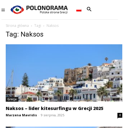
Strona główna
Tagi
Naksos
Tag: Naksos
Grecja
Naksos – lider kitesurfingu w Grecji 2025
Marzena Mavridis
-
9 sierpnia, 2025
0