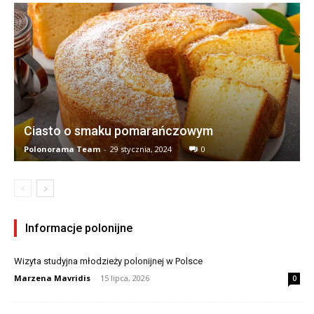
Ciasto o smaku pomarańczowym
Polonorama Team
-
29 stycznia, 2024
0
Informacje polonijne
Wizyta studyjna młodzieży polonijnej w Polsce
Marzena Mavridis
-
15 lipca, 2026
0