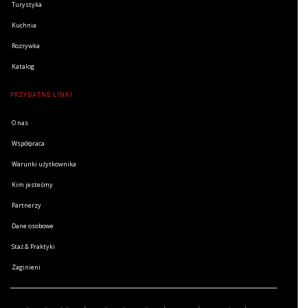
Turystyka
Kuchnia
Rozrywka
Katalog
PRZYDATNE LINKI
O nas
Współpraca
Warunki użytkownika
Kim jesteśmy
Partnerzy
Dane osobowe
Staż & Praktyki
Zaginieni