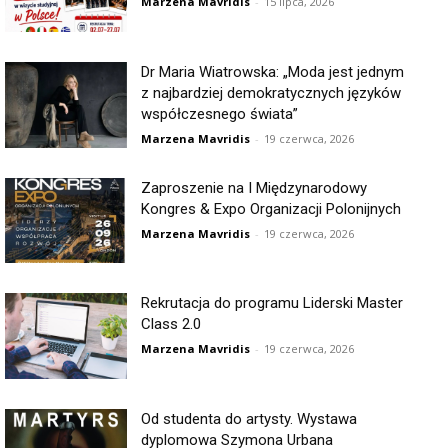
Marzena Mavridis
-
15 lipca, 2026
Dr Maria Wiatrowska: „Moda jest jednym
z najbardziej demokratycznych języków
współczesnego świata”
Marzena Mavridis
-
19 czerwca, 2026
Zaproszenie na I Międzynarodowy
Kongres & Expo Organizacji Polonijnych
Marzena Mavridis
-
19 czerwca, 2026
Rekrutacja do programu Liderski Master
Class 2.0
Marzena Mavridis
-
19 czerwca, 2026
Od studenta do artysty. Wystawa
dyplomowa Szymona Urbana