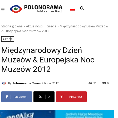
Strona główna
Aktualności
Grecja
Międzynarodowy Dzień Muzeów
& Europejska Noc Muzeów 2012
Grecja
Międzynarodowy Dzień
Muzeów & Europejska Noc
Muzeów 2012
By
Polonorama Team
9 lipca, 2012
21
0
Facebook
X
Pinterest