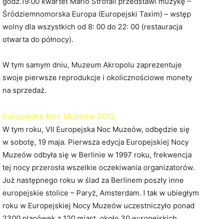
godz.19:00 kwartet Mario Strofali przedstawi muzykę –
Śródziemnomorska Europa (Europejski Taxim) – wstęp
wolny dla wszystkich od 8: 00 do 22: 00 (restauracja
otwarta do północy).
W tym samym dniu, Muzeum Akropolu zaprezentuje
swoje pierwsze reprodukcje i okolicznościowe monety
na sprzedaż.
Europejska Noc Muzeów 2012
W tym roku, VII Europejska Noc Muzeów, odbędzie się
w sobotę, 19 maja. Pierwsza edycja Europejskiej Nocy
Muzeów odbyła się w Berlinie w 1997 roku, frekwencja
tej nocy przerosła wszelkie oczekiwania organizatorów.
Już następnego roku w ślad za Berlinem poszły inne
europejskie stolice – Paryż, Amsterdam. I tak w ubiegłym
roku w Europejskiej Nocy Muzeów uczestniczyło ponad
2300 placówek z 120 miast, około 30 europejskich