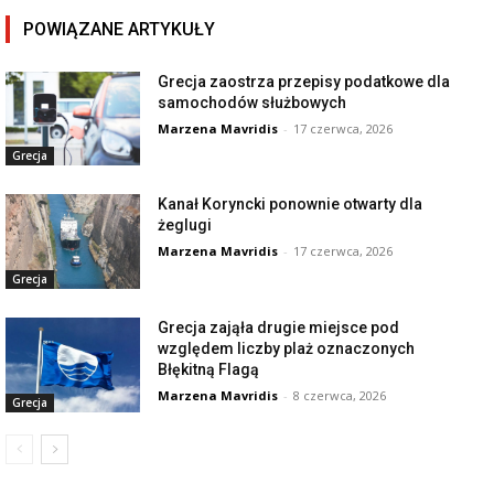
POWIĄZANE ARTYKUŁY
Grecja zaostrza przepisy podatkowe dla
samochodów służbowych
Marzena Mavridis
-
17 czerwca, 2026
Grecja
Kanał Koryncki ponownie otwarty dla
żeglugi
Marzena Mavridis
-
17 czerwca, 2026
Grecja
Grecja zająła drugie miejsce pod
względem liczby plaż oznaczonych
Błękitną Flagą
Marzena Mavridis
-
8 czerwca, 2026
Grecja