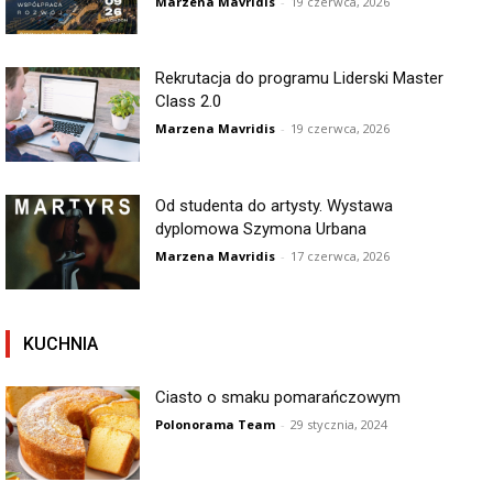
Marzena Mavridis
-
19 czerwca, 2026
Rekrutacja do programu Liderski Master
Class 2.0
Marzena Mavridis
-
19 czerwca, 2026
Od studenta do artysty. Wystawa
dyplomowa Szymona Urbana
Marzena Mavridis
-
17 czerwca, 2026
KUCHNIA
Ciasto o smaku pomarańczowym
Polonorama Team
-
29 stycznia, 2024