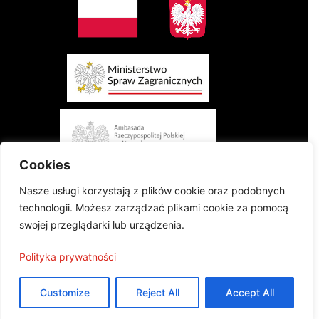
Cookies
Nasze usługi korzystają z plików cookie oraz podobnych
technologii. Możesz zarządzać plikami cookie za pomocą
swojej przeglądarki lub urządzenia.
Projekt finansowany przez Ministerstwo Spraw Zagranicznych Rzeczypospolitej
Polityka prywatności
Polskiej w konkursie „Polonia i Polacy za Granicą 2024 - Regranting”
Publikacja wyraża jedynie poglądy autorów i nie może być utożsamiana z
oficjalnym stanowiskiem Ministerstwa Spraw Zagranicznych
Customize
Reject All
Accept All
Projekt współfinansowany przez Ambasadę Rzeczypospolitej Polskiej w Atenach
©2024 Wszelkie prawa zastrzeżone |
Polityka prywatności