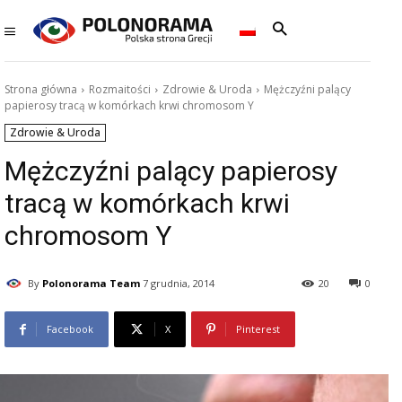
Strona główna
Rozmaitości
Zdrowie & Uroda
Mężczyźni palący
papierosy tracą w komórkach krwi chromosom Y
Zdrowie & Uroda
Mężczyźni palący papierosy
tracą w komórkach krwi
chromosom Y
By
Polonorama Team
7 grudnia, 2014
20
0
Facebook
X
Pinterest