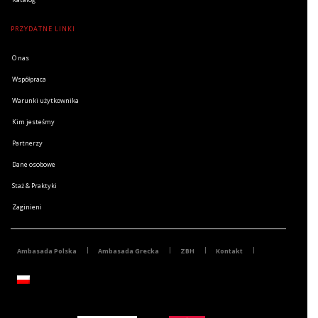
PRZYDATNE LINKI
O nas
Współpraca
Warunki użytkownika
Kim jesteśmy
Partnerzy
Dane osobowe
Staż & Praktyki
Zaginieni
Ambasada Polska
Ambasada Grecka
ZBH
Kontakt