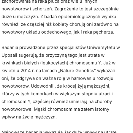
zachorowania na raka płuca oraz wielu innych
nowotworów i schorzeń. Zagrożenie to jest szczególnie
duże u mężczyzn. Z badań epidemiologicznych wynika
również, że częściej niż kobiety chorują oni zarówno na
nowotwory układu oddechowego, jak i raka pęcherza.
Badania prowadzone przez specjalistów Uniwersytetu w
Uppsali sugerują, że przyczyną tego jest utrata w
krwinkach białych (leukocytach) chromosomu Y. Już w
kwietniu 2014 r. na lamach „Nature Genetics” wykazali
oni, że odgrywa on ważna rolę w hamowaniu rozwoju
nowotworów. Udowodnili, że krócej żyją mężczyźni,
którzy w tych komórkach w większym stopniu utracili
chromosom Y; częściej również umierają na choroby
nowotworowe. Męski chromosom ma zatem istotny
wpływ na życie mężczyzn.
Najnowsze badania wykazują, jak duży wpływ na utratę