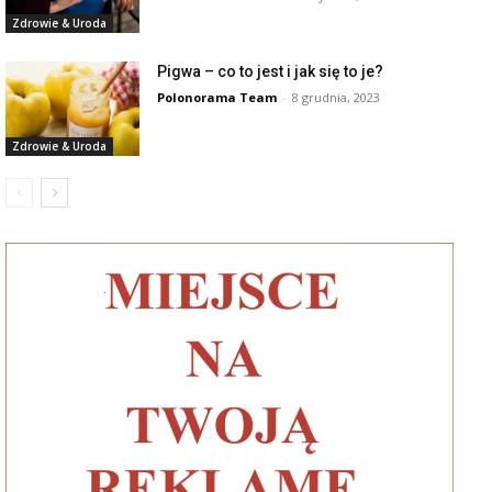
Zdrowie & Uroda
Pigwa – co to jest i jak się to je?
Polonorama Team
-
8 grudnia, 2023
Zdrowie & Uroda