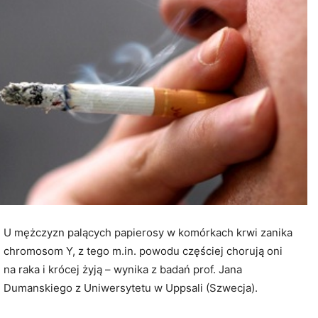
U mężczyzn palących papierosy w komórkach krwi zanika
chromosom Y, z tego m.in. powodu częściej chorują oni
na raka i krócej żyją – wynika z badań prof. Jana
Dumanskiego z Uniwersytetu w Uppsali (Szwecja).