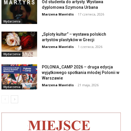
Od studenta do artysty. Wystawa
dyplomowa Szymona Urbana
Marzena Mavridis
-
17 czerwca, 2026
Wydarzenia
„Sploty kultur” – wystawa polskich
artystów plastyków w Grecji
Marzena Mavridis
-
1 czerwca, 2026
Wydarzenia
POLONIA_CAMP 2026 – druga edycja
wyjątkowego spotkania młodej Polonii w
Warszawie
Marzena Mavridis
-
21 maja, 2026
Wydarzenia