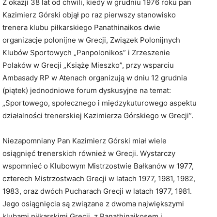
Z okazji 38 lat od chwili, kiedy w grudniu 1976 roku pan
Kazimierz Górski objął po raz pierwszy stanowisko
trenera klubu piłkarskiego Panathinaikos dwie
organizacje polonijne w Grecji, Związek Polonijnych
Klubów Sportowych „Panpolonikos” i Zrzeszenie
Polaków w Grecji „Książę Mieszko”, przy wsparciu
Ambasady RP w Atenach organizują w dniu 12 grudnia
(piątek) jednodniowe forum dyskusyjne na temat:
„Sportowego, społecznego i międzykuturowego aspektu
działalności trenerskiej Kazimierza Górskiego w Grecji”.
Niezapomniany Pan Kazimierz Górski miał wiele
osiągnięć trenerskich również w Grecji. Wystarczy
wspomnieć o Klubowym Mistrzostwie Bałkanów w 1977,
czterech Mistrzostwach Grecji w latach 1977, 1981, 1982,
1983, oraz dwóch Pucharach Grecji w latach 1977, 1981.
Jego osiągnięcia są związane z dwoma największymi
klubami piłkarskimi Grecji, z Panathinaikosem i