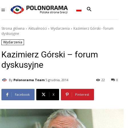
Strona główna
Aktualności
Wydarzenia
Kazimierz Górski - forum
dyskusyjne
Wydarzenia
Kazimierz Górski – forum
dyskusyjne
By
Polonorama Team
5 grudnia, 2014
22
0
Facebook
X
Pinterest