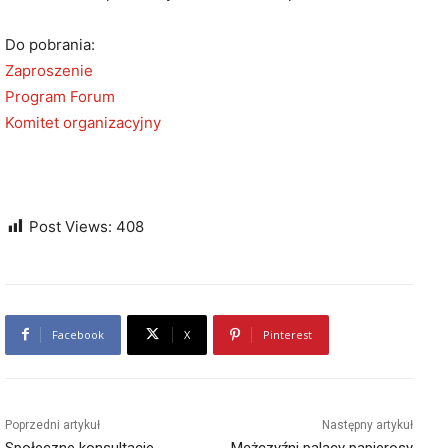
Do pobrania:
Zaproszenie
Program Forum
Komitet organizacyjny
Post Views:
408
Facebook
X
Pinterest
Poprzedni artykuł
Następny artykuł
Społeczne konsultacje
Mężczyźni palący papierosy