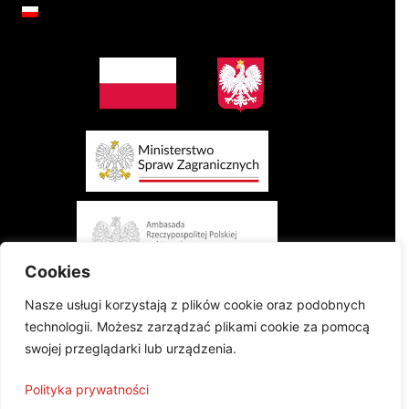
Cookies
Nasze usługi korzystają z plików cookie oraz podobnych
technologii. Możesz zarządzać plikami cookie za pomocą
swojej przeglądarki lub urządzenia.
Projekt finansowany przez Ministerstwo Spraw Zagranicznych Rzeczypospolitej
Polityka prywatności
Polskiej w konkursie „Polonia i Polacy za Granicą 2024 - Regranting”