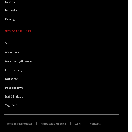
Kuchnia
Rozrywka
Katalog
PRZYDATNE LINKI
O nas
Współpraca
Warunki użytkownika
Kim jesteśmy
Partnerzy
Dane osobowe
Staż & Praktyki
Zaginieni
Ambasada Polska
Ambasada Grecka
ZBH
Kontakt