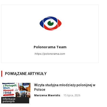
Polonorama Team
https://polonorama.com
POWIĄZANE ARTYKUŁY
Wizyta studyjna młodzieży polonijnej w
Polsce
Marzena Mavridis
-
15 lipca, 2026
Informacje
polonijne