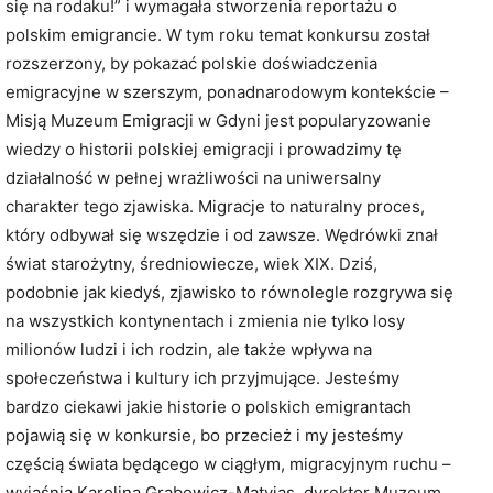
się na rodaku!” i wymagała stworzenia reportażu o
polskim emigrancie. W tym roku temat konkursu został
rozszerzony, by pokazać polskie doświadczenia
emigracyjne w szerszym, ponadnarodowym kontekście –
Misją Muzeum Emigracji w Gdyni jest popularyzowanie
wiedzy o historii polskiej emigracji i prowadzimy tę
działalność w pełnej wrażliwości na uniwersalny
charakter tego zjawiska. Migracje to naturalny proces,
który odbywał się wszędzie i od zawsze. Wędrówki znał
świat starożytny, średniowiecze, wiek XIX. Dziś,
podobnie jak kiedyś, zjawisko to równolegle rozgrywa się
na wszystkich kontynentach i zmienia nie tylko losy
milionów ludzi i ich rodzin, ale także wpływa na
społeczeństwa i kultury ich przyjmujące. Jesteśmy
bardzo ciekawi jakie historie o polskich emigrantach
pojawią się w konkursie, bo przecież i my jesteśmy
częścią świata będącego w ciągłym, migracyjnym ruchu –
wyjaśnia Karolina Grabowicz-Matyjas, dyrektor Muzeum