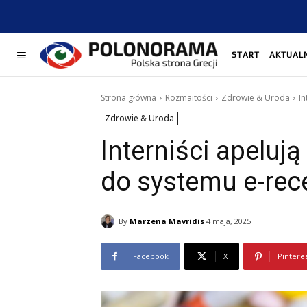
START
AKTUAL
Strona główna
Rozmaitości
Zdrowie & Uroda
In
Zdrowie & Uroda
Interniści apeluj
do systemu e-rec
By
Marzena Mavridis
4 maja, 2025
Facebook
X
Pintere