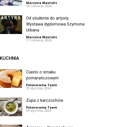
Marzena Mavridis
-
19 czerwca, 2026
Od studenta do artysty.
Wystawa dyplomowa Szymona
Urbana
Marzena Mavridis
-
17 czerwca, 2026
KUCHNIA
Ciasto o smaku
pomarańczowym
Polonorama Team
-
29 stycznia, 2024
Zupa z karczochów
Polonorama Team
-
25 stycznia, 2024