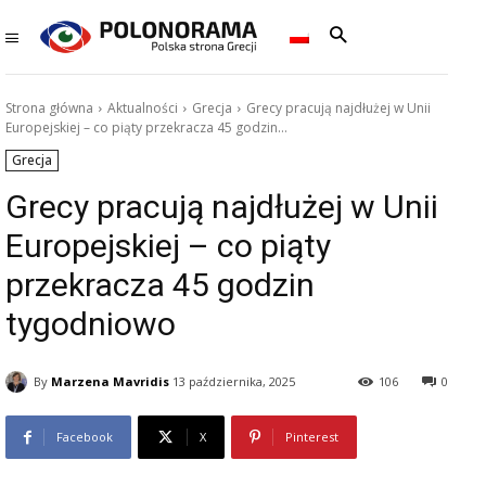
Strona główna
Aktualności
Grecja
Grecy pracują najdłużej w Unii
Europejskiej – co piąty przekracza 45 godzin...
Grecja
Grecy pracują najdłużej w Unii
Europejskiej – co piąty
przekracza 45 godzin
tygodniowo
By
Marzena Mavridis
13 października, 2025
106
0
Facebook
X
Pinterest