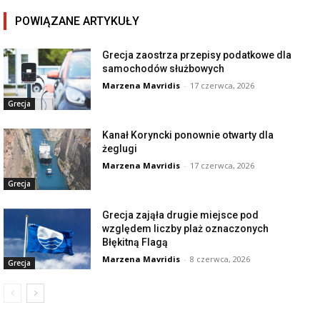
POWIĄZANE ARTYKUŁY
Grecja zaostrza przepisy podatkowe dla
samochodów służbowych
Marzena Mavridis
-
17 czerwca, 2026
Grecja
Kanał Koryncki ponownie otwarty dla
żeglugi
Marzena Mavridis
-
17 czerwca, 2026
Grecja
Grecja zająła drugie miejsce pod
względem liczby plaż oznaczonych
Błękitną Flagą
Marzena Mavridis
-
8 czerwca, 2026
Grecja