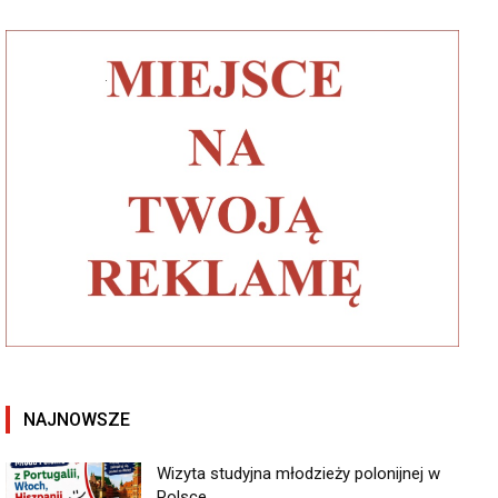
NAJNOWSZE
Wizyta studyjna młodzieży polonijnej w
Polsce