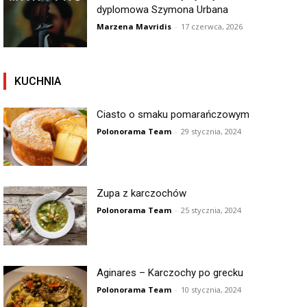
dyplomowa Szymona Urbana
Marzena Mavridis
-
17 czerwca, 2026
KUCHNIA
Ciasto o smaku pomarańczowym
Polonorama Team
-
29 stycznia, 2024
Zupa z karczochów
Polonorama Team
-
25 stycznia, 2024
Aginares – Karczochy po grecku
Polonorama Team
-
10 stycznia, 2024