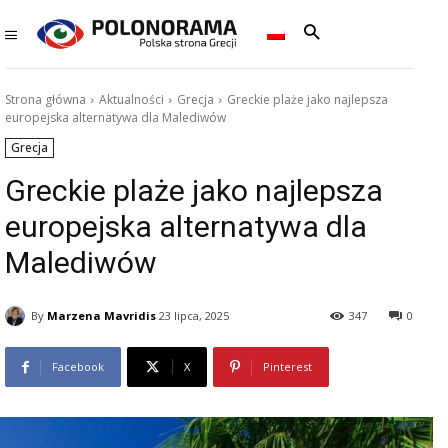
Strona główna
Aktualności
Grecja
Greckie plaże jako najlepsza
europejska alternatywa dla Malediwów
Grecja
Greckie plaże jako najlepsza
europejska alternatywa dla
Malediwów
By
Marzena Mavridis
23 lipca, 2025
347
0
Facebook
X
Pinterest