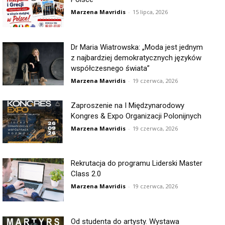
Marzena Mavridis
-
15 lipca, 2026
Dr Maria Wiatrowska: „Moda jest jednym
z najbardziej demokratycznych języków
współczesnego świata”
Marzena Mavridis
-
19 czerwca, 2026
Zaproszenie na I Międzynarodowy
Kongres & Expo Organizacji Polonijnych
Marzena Mavridis
-
19 czerwca, 2026
Rekrutacja do programu Liderski Master
Class 2.0
Marzena Mavridis
-
19 czerwca, 2026
Od studenta do artysty. Wystawa