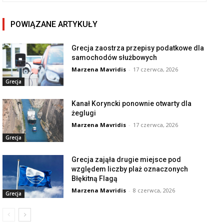
POWIĄZANE ARTYKUŁY
Grecja zaostrza przepisy podatkowe dla
samochodów służbowych
Marzena Mavridis
-
17 czerwca, 2026
Grecja
Kanał Koryncki ponownie otwarty dla
żeglugi
Marzena Mavridis
-
17 czerwca, 2026
Grecja
Grecja zająła drugie miejsce pod
względem liczby plaż oznaczonych
Błękitną Flagą
Marzena Mavridis
-
8 czerwca, 2026
Grecja