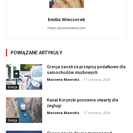
Emilia Wieczorek
https://polonorama.com
POWIĄZANE ARTYKUŁY
Grecja zaostrza przepisy podatkowe dla
samochodów służbowych
Marzena Mavridis
-
17 czerwca, 2026
Grecja
Kanał Koryncki ponownie otwarty dla
żeglugi
Marzena Mavridis
-
17 czerwca, 2026
Grecja