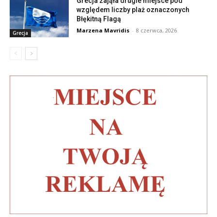
Grecja zająła drugie miejsce pod
względem liczby plaż oznaczonych
Błękitną Flagą
Marzena Mavridis
-
8 czerwca, 2026
Grecja