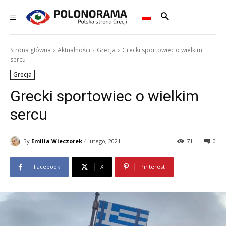
Strona główna
Aktualności
Grecja
Grecki sportowiec o wielkim
sercu
Grecja
Grecki sportowiec o wielkim
sercu
By
Emilia Wieczorek
4 lutego, 2021
71
0
Facebook
X
Pinterest