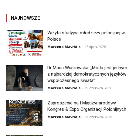
NAJNOWSZE
Wizyta studyjna młodzieży polonijnej w
Polsce
Marzena Mavridis
-
15 lipca, 2026
Dr Maria Wiatrowska: „Moda jest jednym
z najbardziej demokratycznych języków
współczesnego świata”
Marzena Mavridis
-
19 czerwca, 2026
Zaproszenie na I Międzynarodowy
Kongres & Expo Organizacji Polonijnych
Marzena Mavridis
-
19 czerwca, 2026