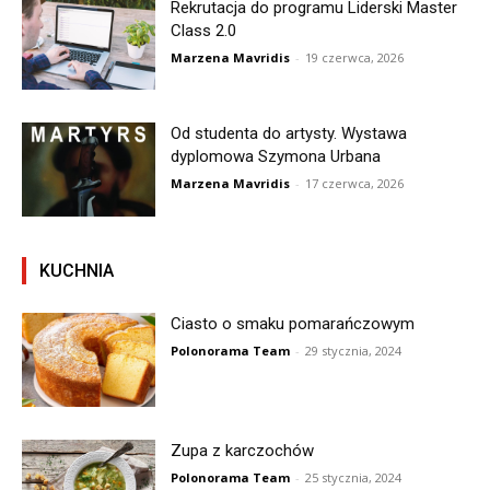
Rekrutacja do programu Liderski Master
Class 2.0
Marzena Mavridis
-
19 czerwca, 2026
Od studenta do artysty. Wystawa
dyplomowa Szymona Urbana
Marzena Mavridis
-
17 czerwca, 2026
KUCHNIA
Ciasto o smaku pomarańczowym
Polonorama Team
-
29 stycznia, 2024
Zupa z karczochów
Polonorama Team
-
25 stycznia, 2024