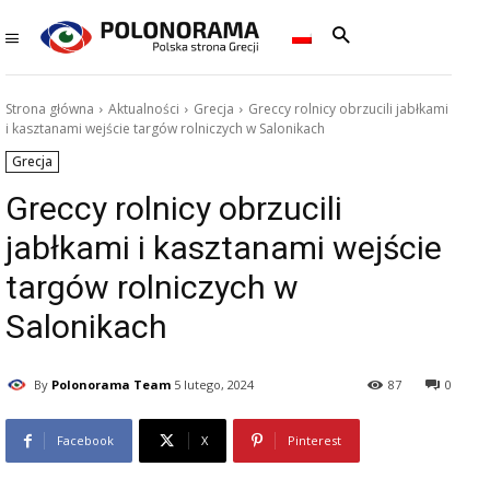
Strona główna
Aktualności
Grecja
Greccy rolnicy obrzucili jabłkami
i kasztanami wejście targów rolniczych w Salonikach
Grecja
Greccy rolnicy obrzucili
jabłkami i kasztanami wejście
targów rolniczych w
Salonikach
By
Polonorama Team
5 lutego, 2024
87
0
Facebook
X
Pinterest