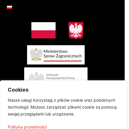
Cookies
Nasze usługi korzystają z plików cookie oraz podobnych
technologii. Możesz zarządzać plikami cookie za pomocą
swojej przeglądarki lub urządzenia.
Projekt finansowany przez Ministerstwo Spraw Zagranicznych Rzeczypospolitej
Polityka prywatności