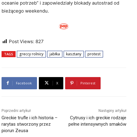
oceanie potrzeb” i zapowiedziały blokady autostrad od
bieżącego weekendu.
Post Views:
827
greccy rolnicy
jabłka
kasztany
protest
TAGS
Facebook
X
Pinterest
Poprzedni artykuł
Następny artykuł
Greckie trufle i ich historia –
Cytrusy i ich greckie rodzaje
rarytas stworzony przez
pełne intensywnych smaków
piorun Zeusa