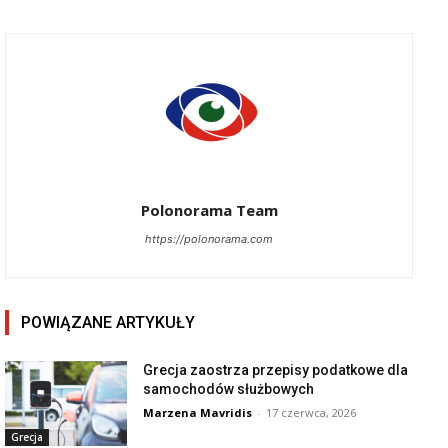
Polonorama Team
https://polonorama.com
POWIĄZANE ARTYKUŁY
Grecja zaostrza przepisy podatkowe dla
samochodów służbowych
Marzena Mavridis
-
17 czerwca, 2026
Grecja