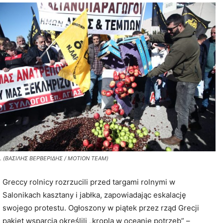
t. (ΒΑΣΙΛΗΣ ΒΕΡΒΕΡΙΔΗΣ / ΜΟΤΙΟΝ ΤΕΑΜ)
Greccy rolnicy rozrzucili przed targami rolnymi w
Salonikach kasztany i jabłka, zapowiadając eskalację
swojego protestu. Ogłoszony w piątek przez rząd Grecji
pakiet wsparcia określili „kroplą w oceanie potrzeb” –