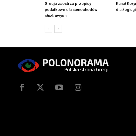
Grecja zaostrza przepisy
Kanał Kory
podatkowe dla samochodów
dla żeglugi
służbowych