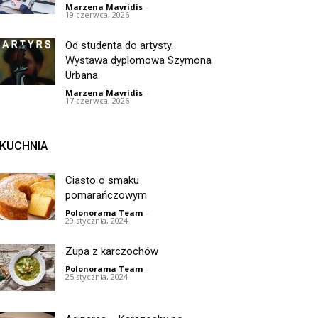
Marzena Mavridis
-
19 czerwca, 2026
Od studenta do artysty.
Wystawa dyplomowa Szymona
Urbana
Marzena Mavridis
-
17 czerwca, 2026
KUCHNIA
Ciasto o smaku
pomarańczowym
Polonorama Team
-
29 stycznia, 2024
Zupa z karczochów
Polonorama Team
-
25 stycznia, 2024