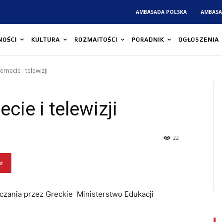
AMBASADA POLSKA
AMBASA
NOŚCI
KULTURA
ROZMAITOŚCI
PORADNIK
OGŁOSZENIA
ernecie i telewizji
cie i telewizji
22
st
czania przez Greckie Ministerstwo Edukacji