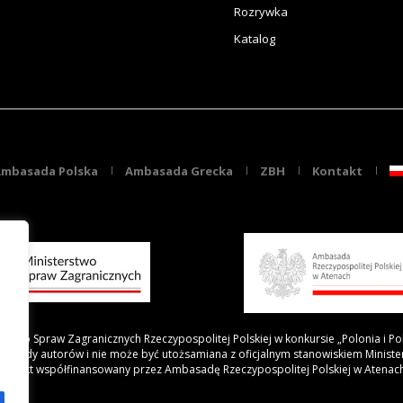
Rozrywka
Katalog
mbasada Polska
Ambasada Grecka
ZBH
Kontakt
rstwo Spraw Zagranicznych Rzeczypospolitej Polskiej w konkursie „Polonia i Po
 poglądy autorów i nie może być utożsamiana z oficjalnym stanowiskiem Minist
Projekt współfinansowany przez Ambasadę Rzeczypospolitej Polskiej w Atenac