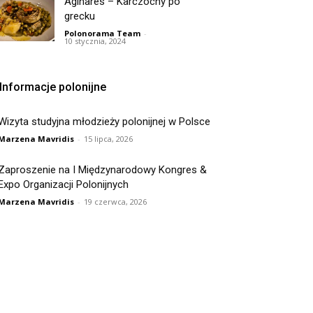
Aginares – Karczochy po
grecku
Polonorama Team
-
10 stycznia, 2024
Informacje polonijne
Wizyta studyjna młodzieży polonijnej w Polsce
Marzena Mavridis
-
15 lipca, 2026
Zaproszenie na I Międzynarodowy Kongres &
Expo Organizacji Polonijnych
Marzena Mavridis
-
19 czerwca, 2026