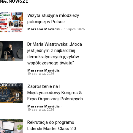
NAJNOWSZE
Wizyta studyjna młodzieży
polonijnej w Polsce
Marzena Mavridis
-
15 lipca, 2026
Dr Maria Wiatrowska: „Moda
jest jednym z najbardziej
demokratycznych języków
współczesnego świata”
Marzena Mavridis
-
19 czerwca, 2026
Zaproszenie na I
Międzynarodowy Kongres &
Expo Organizacji Polonijnych
Marzena Mavridis
-
19 czerwca, 2026
Rekrutacja do programu
Liderski Master Class 2.0