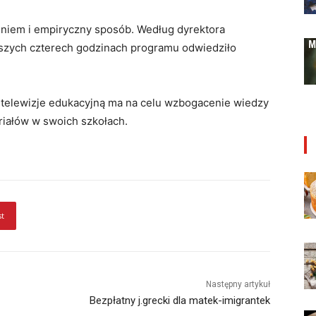
niem i empiryczny sposób. Według dyrektora
rwszych czterech godzinach programu odwiedziło
 telewizje edukacyjną ma na celu wzbogacenie wiedzy
riałów w swoich szkołach.
st
Następny artykuł
Bezpłatny j.grecki dla matek-imigrantek