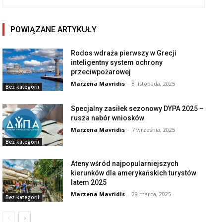
POWIĄZANE ARTYKUŁY
Rodos wdraża pierwszy w Grecji
inteligentny system ochrony
przeciwpożarowej
Marzena Mavridis
-
8 listopada, 2025
Bez kategorii
Specjalny zasiłek sezonowy DYPA 2025 –
rusza nabór wniosków
Marzena Mavridis
-
7 września, 2025
Bez kategorii
Ateny wśród najpopularniejszych
kierunków dla amerykańskich turystów
latem 2025
Marzena Mavridis
-
28 marca, 2025
Bez kategorii