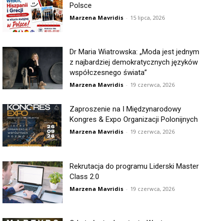
Polsce
Marzena Mavridis
-
15 lipca, 2026
Dr Maria Wiatrowska: „Moda jest jednym
z najbardziej demokratycznych języków
współczesnego świata”
Marzena Mavridis
-
19 czerwca, 2026
Zaproszenie na I Międzynarodowy
Kongres & Expo Organizacji Polonijnych
Marzena Mavridis
-
19 czerwca, 2026
Rekrutacja do programu Liderski Master
Class 2.0
Marzena Mavridis
-
19 czerwca, 2026