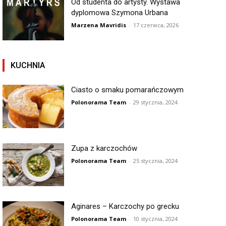
Od studenta do artysty. Wystawa
dyplomowa Szymona Urbana
Marzena Mavridis
-
17 czerwca, 2026
KUCHNIA
Ciasto o smaku pomarańczowym
Polonorama Team
-
29 stycznia, 2024
Zupa z karczochów
Polonorama Team
-
25 stycznia, 2024
Aginares – Karczochy po grecku
Polonorama Team
-
10 stycznia, 2024