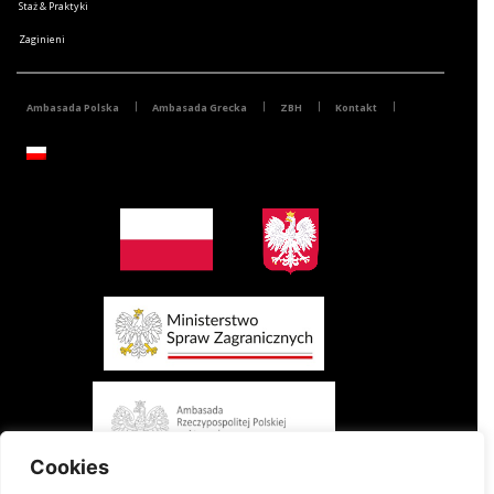
Staż & Praktyki
Zaginieni
Ambasada Polska
Ambasada Grecka
ZBH
Kontakt
Cookies