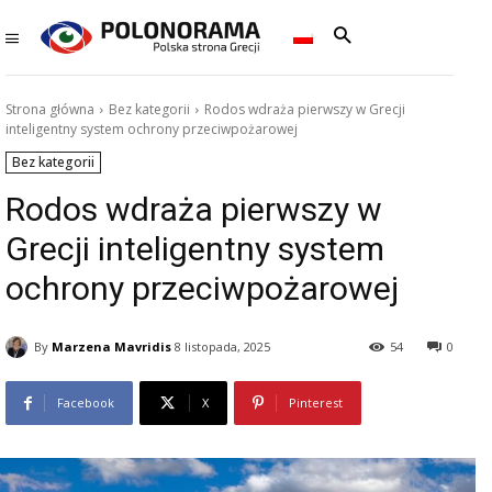
Strona główna
Bez kategorii
Rodos wdraża pierwszy w Grecji
inteligentny system ochrony przeciwpożarowej
Bez kategorii
Rodos wdraża pierwszy w
Grecji inteligentny system
ochrony przeciwpożarowej
By
Marzena Mavridis
8 listopada, 2025
54
0
Facebook
X
Pinterest