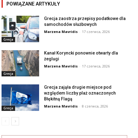
POWIĄZANE ARTYKUŁY
Grecja zaostrza przepisy podatkowe dla
samochodów służbowych
Marzena Mavridis
-
17 czerwca, 2026
Grecja
Kanał Koryncki ponownie otwarty dla
żeglugi
Marzena Mavridis
-
17 czerwca, 2026
Grecja
Grecja zająła drugie miejsce pod
względem liczby plaż oznaczonych
Błękitną Flagą
Marzena Mavridis
-
8 czerwca, 2026
Grecja