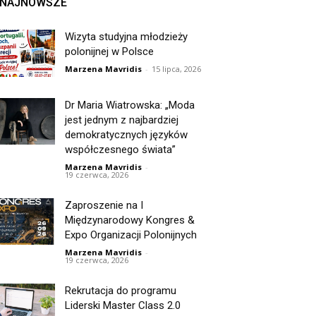
NAJNOWSZE
Wizyta studyjna młodzieży
polonijnej w Polsce
Marzena Mavridis
-
15 lipca, 2026
Dr Maria Wiatrowska: „Moda
jest jednym z najbardziej
demokratycznych języków
współczesnego świata”
Marzena Mavridis
-
19 czerwca, 2026
Zaproszenie na I
Międzynarodowy Kongres &
Expo Organizacji Polonijnych
Marzena Mavridis
-
19 czerwca, 2026
Rekrutacja do programu
Liderski Master Class 2.0