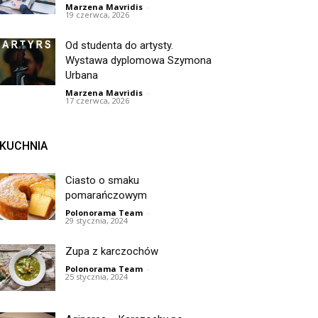
Marzena Mavridis
-
19 czerwca, 2026
Od studenta do artysty.
Wystawa dyplomowa Szymona
Urbana
Marzena Mavridis
-
17 czerwca, 2026
KUCHNIA
Ciasto o smaku
pomarańczowym
Polonorama Team
-
29 stycznia, 2024
Zupa z karczochów
Polonorama Team
-
25 stycznia, 2024