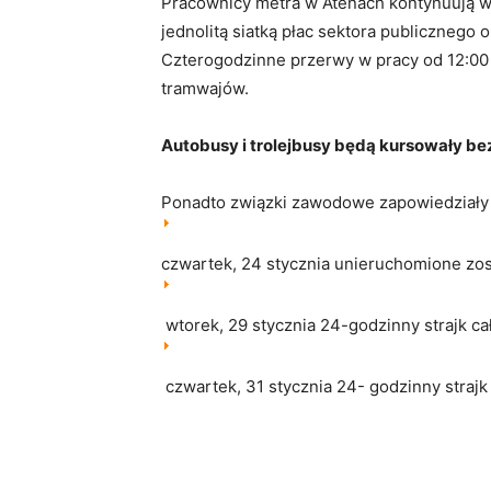
Pracownicy metra w Atenach kontynuują w ś
jednolitą siatką płac sektora publicznego
Czterogodzinne przerwy w pracy od 12:00 do
tramwajów.
Autobusy i trolejbusy będą kursowały be
Ponadto związki zawodowe zapowiedziały s
czwartek, 24 stycznia unieruchomione zos
wtorek, 29 stycznia 24-godzinny strajk cał
czwartek, 31 stycznia 24- godzinny strajk 