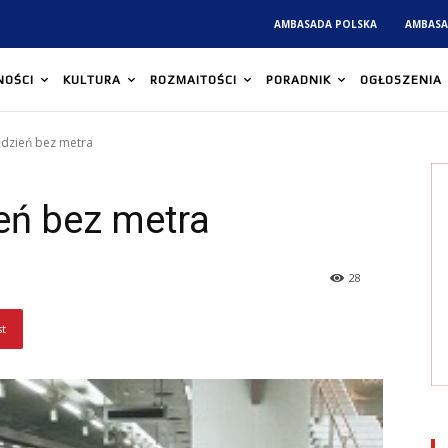
AMBASADA POLSKA
AMBASA
NOŚCI
KULTURA
ROZMAITOŚCI
PORADNIK
OGŁOSZENIA
 dzień bez metra
eń bez metra
28
st