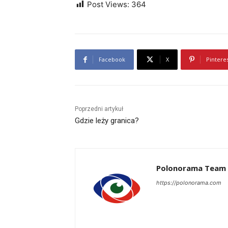
Post Views:
364
Facebook
X
Pintere
Poprzedni artykuł
Gdzie leży granica?
Polonorama Team
https://polonorama.com