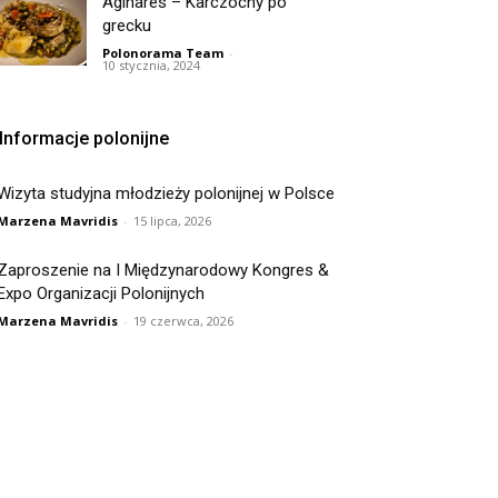
Aginares – Karczochy po
grecku
Polonorama Team
-
10 stycznia, 2024
Informacje polonijne
Wizyta studyjna młodzieży polonijnej w Polsce
Marzena Mavridis
-
15 lipca, 2026
Zaproszenie na I Międzynarodowy Kongres &
Expo Organizacji Polonijnych
Marzena Mavridis
-
19 czerwca, 2026