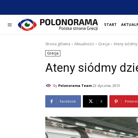
START
AKTUAL
Strona główna
Aktualności
Grecja
Ateny siódmy
Grecja
Ateny siódmy dzi
By
Polonorama Team
22 stycznia, 2013
Facebook
X
Pintere