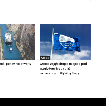
Grecja
ncki ponownie otwarty
Grecja zająła drugie miejsce pod
względem liczby plaż
oznaczonych Błękitną Flagą