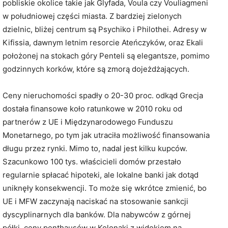
pobliskie okolice takie jak Glyfada, Voula czy Vouliagmeni
w południowej części miasta. Z bardziej zielonych
dzielnic, bliżej centrum są Psychiko i Philothei. Adresy w
Kifissia, dawnym letnim resorcie Ateńczyków, oraz Ekali
położonej na stokach góry Penteli są elegantsze, pomimo
godzinnych korków, które są zmorą dojeżdżających.
Ceny nieruchomości spadły o 20-30 proc. odkąd Grecja
dostała finansowe koło ratunkowe w 2010 roku od
partnerów z UE i Międzynarodowego Funduszu
Monetarnego, po tym jak utraciła możliwość finansowania
długu przez rynki. Mimo to, nadal jest kilku kupców.
Szacunkowo 100 tys. właścicieli domów przestało
regularnie spłacać hipoteki, ale lokalne banki jak dotąd
uniknęły konsekwencji. To może się wkrótce zmienić, bo
UE i MFW zaczynają naciskać na stosowanie sankcji
dyscyplinarnych dla banków. Dla nabywców z górnej
półki, ceny penthausów w Kolonaki z widokiem na