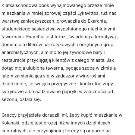
Klatka schodowa obok wynajmowanego przeze mnie
mieszkania w mniej zdrowej części Lykavittos, tuż nad
warstwą zanieczyszczeń, prowadziła do Exarchia,
studenckiego sąsiedztwa wypełnionego niechlujnymi
tawernami. Exarchia jest teraz „świadomą alternatywą”,
domem dla dilerów narkotykowych i odrębnych grup
anarchistycznych, a mimo to jej żywiołowe bary i
restauracje przyciągają klientów z całego miasta. Jak
dotąd moja ulubiona tawerna, będąca szopą w zimie a
latem zamieniająca się w zadaszony winoroślami
dziedziniec, serwująca przepyszne i konkretne zupy
cytrynowe albo nadziewane papryki w zależności od
sezonu, ostała się.
Greccy przyjaciele doradzili mi, żeby kupić mieszkanie w
Kolanaki, gdzie jest drożej niż w innych dzielnicach
centralnych, ale przynajmniej tereny są odporne na