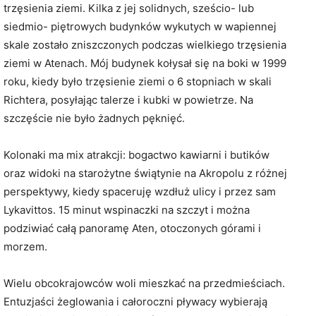
trzęsienia ziemi. Kilka z jej solidnych, sześcio- lub
siedmio- piętrowych budynków wykutych w wapiennej
skale zostało zniszczonych podczas wielkiego trzęsienia
ziemi w Atenach. Mój budynek kołysał się na boki w 1999
roku, kiedy było trzęsienie ziemi o 6 stopniach w skali
Richtera, posyłając talerze i kubki w powietrze. Na
szczęście nie było żadnych pęknięć.
Kolonaki ma mix atrakcji: bogactwo kawiarni i butików
oraz widoki na starożytne świątynie na Akropolu z różnej
perspektywy, kiedy spaceruję wzdłuż ulicy i przez sam
Lykavittos. 15 minut wspinaczki na szczyt i można
podziwiać całą panoramę Aten, otoczonych górami i
morzem.
Wielu obcokrajowców woli mieszkać na przedmieściach.
Entuzjaści żeglowania i całoroczni pływacy wybierają