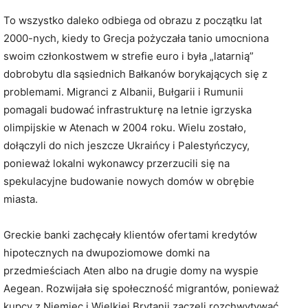
To wszystko daleko odbiega od obrazu z początku lat
2000-nych, kiedy to Grecja pożyczała tanio umocniona
swoim członkostwem w strefie euro i była „latarnią”
dobrobytu dla sąsiednich Bałkanów borykających się z
problemami. Migranci z Albanii, Bułgarii i Rumunii
pomagali budować infrastrukturę na letnie igrzyska
olimpijskie w Atenach w 2004 roku. Wielu zostało,
dołączyli do nich jeszcze Ukraińcy i Palestyńczycy,
ponieważ lokalni wykonawcy przerzucili się na
spekulacyjne budowanie nowych domów w obrębie
miasta.
Greckie banki zachęcały klientów ofertami kredytów
hipotecznych na dwupoziomowe domki na
przedmieściach Aten albo na drugie domy na wyspie
Aegean. Rozwijała się społeczność migrantów, ponieważ
kupcy z Niemiec i Wielkiej Brytanii zaczęli rozchwytywać