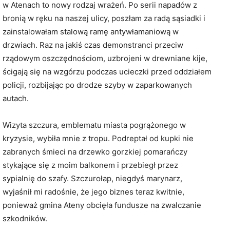
w Atenach to nowy rodzaj wrażeń. Po serii napadów z
bronią w ręku na naszej ulicy, poszłam za radą sąsiadki i
zainstalowałam stalową ramę antywłamaniową w
drzwiach. Raz na jakiś czas demonstranci przeciw
rządowym oszczędnościom, uzbrojeni w drewniane kije,
ścigają się na wzgórzu podczas ucieczki przed oddziałem
policji, rozbijając po drodze szyby w zaparkowanych
autach.
Wizyta szczura, emblematu miasta pogrążonego w
kryzysie, wybiła mnie z tropu. Podreptał od kupki nie
zabranych śmieci na drzewko gorzkiej pomarańczy
stykające się z moim balkonem i przebiegł przez
sypialnię do szafy. Szczurołap, niegdyś marynarz,
wyjaśnił mi radośnie, że jego biznes teraz kwitnie,
ponieważ gmina Ateny obcięła fundusze na zwalczanie
szkodników.