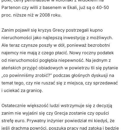
Partenon czy willi z basenem w Ekali, już są o 40-50
proc. niższe niż w 2008 roku.
Zanim pojawił się kryzys Grecy postrzegali kupno
nieruchomości jako najlepszą inwestycję z możliwych.
Ale teraz czynsze poszły w dół, ponieważ bezrobotni
najemcy nie mają z czego płacić. Nowy roczny podatek
od nieruchomości pogłębia niepewność. Na jednym z
ateńskich przyjęć obiadowych w powietrzu tli się pytanie
„co powinniśmy zrobić?” podczas głośnych dyskusji na
temat tego, czy nie ruszać się z miejsca, czy sprzedawać
i uciekać za granicę.
Ostatecznie większość ludzi wstrzymuje się z decyzją
zanim nie wyjaśni się czy Grecja zostanie czy opuści
strefę euro. Prywatny inżynier powiedział mi kiedyś, że
jeśli drachma powróci, poszuka pracy nad zatoką i będzie