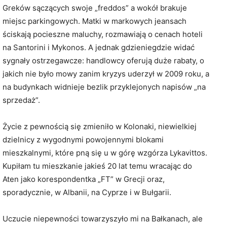
Greków sączących swoje „freddos” a wokół brakuje
miejsc parkingowych. Matki w markowych jeansach
ściskają pocieszne maluchy, rozmawiają o cenach hoteli
na Santorini i Mykonos. A jednak gdzieniegdzie widać
sygnały ostrzegawcze: handlowcy oferują duże rabaty, o
jakich nie było mowy zanim kryzys uderzył w 2009 roku, a
na budynkach widnieje bezlik przyklejonych napisów „na
sprzedaż”.
Życie z pewnością się zmieniło w Kolonaki, niewielkiej
dzielnicy z wygodnymi powojennymi blokami
mieszkalnymi, które pną się u w górę wzgórza Lykavittos.
Kupiłam tu mieszkanie jakieś 20 lat temu wracając do
Aten jako korespondentka „FT” w Grecji oraz,
sporadycznie, w Albanii, na Cyprze i w Bułgarii.
Uczucie niepewności towarzyszyło mi na Bałkanach, ale