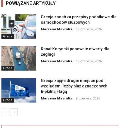
POWIĄZANE ARTYKUŁY
Grecja zaostrza przepisy podatkowe dla
samochodów służbowych
Marzena Mavridis
-
17 czerwca, 2026
Grecja
Kanał Koryncki ponownie otwarty dla
żeglugi
Marzena Mavridis
-
17 czerwca, 2026
Grecja
Grecja zająła drugie miejsce pod
względem liczby plaż oznaczonych
Błękitną Flagą
Marzena Mavridis
-
8 czerwca, 2026
Grecja