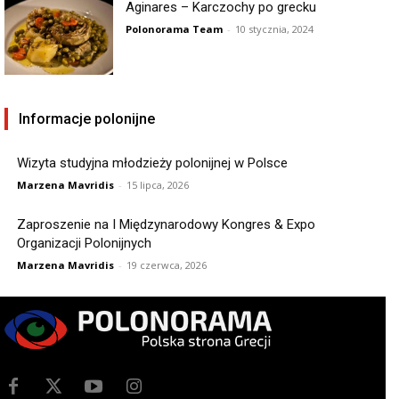
Aginares – Karczochy po grecku
Polonorama Team
-
10 stycznia, 2024
Informacje polonijne
Wizyta studyjna młodzieży polonijnej w Polsce
Marzena Mavridis
-
15 lipca, 2026
Zaproszenie na I Międzynarodowy Kongres & Expo
Organizacji Polonijnych
Marzena Mavridis
-
19 czerwca, 2026