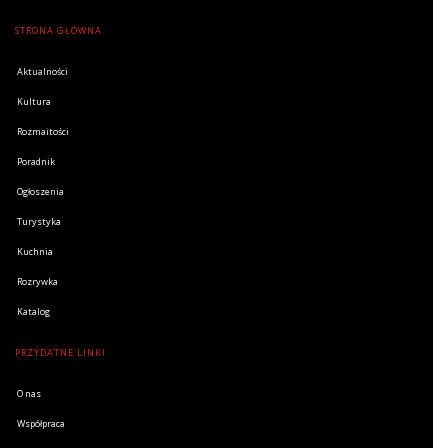
STRONA GŁÓWNA
Aktualności
Kultura
Rozmaitości
Poradnik
Ogłoszenia
Turystyka
Kuchnia
Rozrywka
Katalog
PRZYDATNE LINKI
O nas
Współpraca