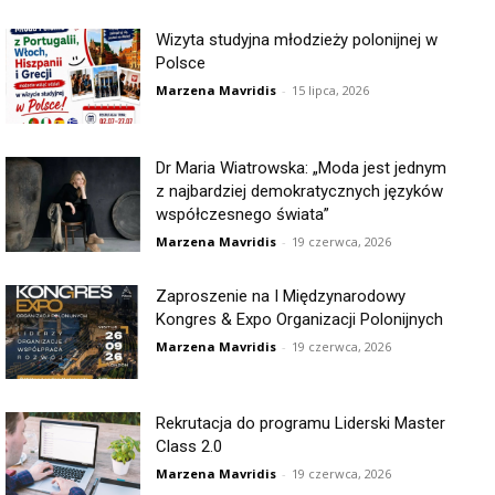
Wizyta studyjna młodzieży polonijnej w
Polsce
Marzena Mavridis
-
15 lipca, 2026
Dr Maria Wiatrowska: „Moda jest jednym
z najbardziej demokratycznych języków
współczesnego świata”
Marzena Mavridis
-
19 czerwca, 2026
Zaproszenie na I Międzynarodowy
Kongres & Expo Organizacji Polonijnych
Marzena Mavridis
-
19 czerwca, 2026
Rekrutacja do programu Liderski Master
Class 2.0
Marzena Mavridis
-
19 czerwca, 2026