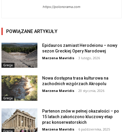
https://polonorama.com
POWIĄZANE ARTYKUŁY
Epidauros zamiast Herodeionu – nowy
sezon Greckiej Opery Narodowej
Marzena Mavridis
-
3 lutego, 2026
Grecja
Nowa dostępna trasa kulturowa na
zachodnich wzgórzach Akropolu
Marzena Mavridis
-
20 stycznia, 2026
Grecja
Partenon znów w pełnej okazałości – po
15 latach zakończono kluczowy etap
prac konserwatorskich
Marzena Mavridis
-
6 października, 2025
Grecja