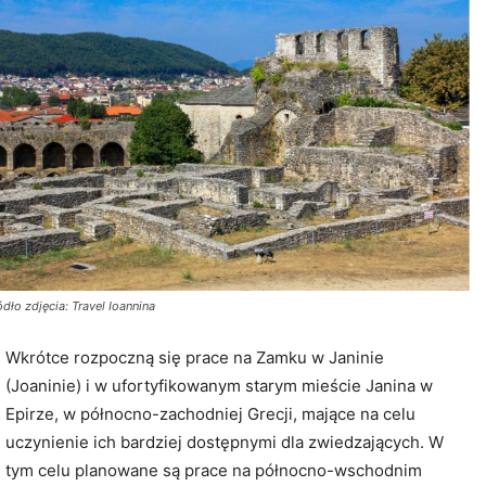
ódło zdjęcia: Travel Ioannina
Wkrótce rozpoczną się prace na Zamku w Janinie
(Joaninie) i w ufortyfikowanym starym mieście Janina w
Epirze, w północno-zachodniej Grecji, mające na celu
uczynienie ich bardziej dostępnymi dla zwiedzających. W
tym celu planowane są prace na północno-wschodnim