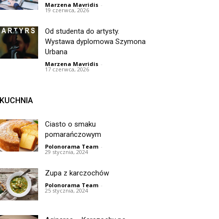
Marzena Mavridis
-
19 czerwca, 2026
Od studenta do artysty.
Wystawa dyplomowa Szymona
Urbana
Marzena Mavridis
-
17 czerwca, 2026
KUCHNIA
Ciasto o smaku
pomarańczowym
Polonorama Team
-
29 stycznia, 2024
Zupa z karczochów
Polonorama Team
-
25 stycznia, 2024