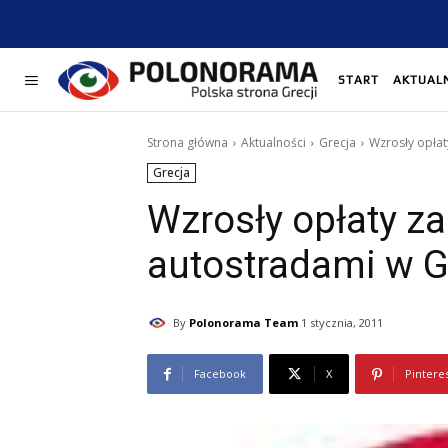
START
AKTUAL
Strona główna
Aktualności
Grecja
Wzrosły opłat
Grecja
Wzrosły opłaty za
autostradami w Gr
By
Polonorama Team
1 stycznia, 2011
Facebook
X
Pintere