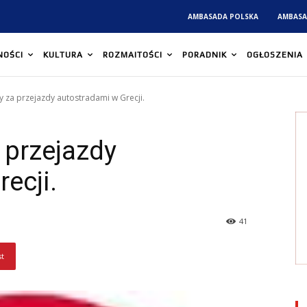
AMBASADA POLSKA
AMBASA
NOŚCI
KULTURA
ROZMAITOŚCI
PORADNIK
OGŁOSZENIA
y za przejazdy autostradami w Grecji.
 przejazdy
ecji.
41
st