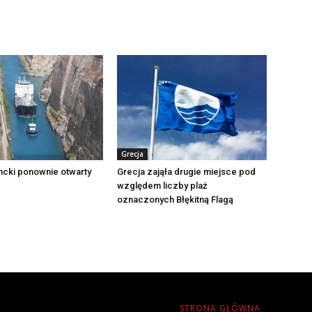
Grecja
ncki ponownie otwarty
Grecja zająła drugie miejsce pod
względem liczby plaż
oznaczonych Błękitną Flagą
STRONA GŁÓWNA