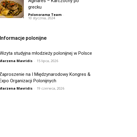
Aginares – Karczochy po
grecku
Polonorama Team
-
10 stycznia, 2024
Informacje polonijne
Wizyta studyjna młodzieży polonijnej w Polsce
Marzena Mavridis
-
15 lipca, 2026
Zaproszenie na I Międzynarodowy Kongres &
Expo Organizacji Polonijnych
Marzena Mavridis
-
19 czerwca, 2026