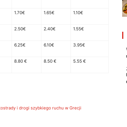
1.70€
1.65€
1.10€
2.50€
2.40€
1.55€
6.25€
6.10€
3.95€
8.80 €
8.50 €
5.55 €
tostrady i drogi szybkiego ruchu w Grecji