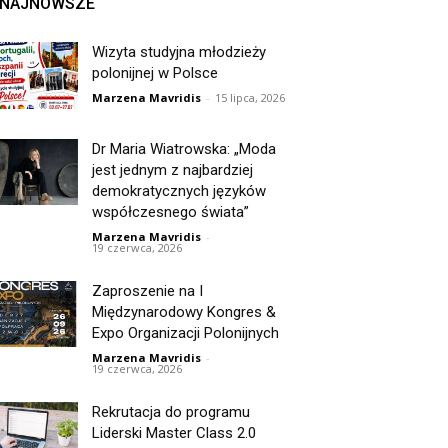
NAJNOWSZE
Wizyta studyjna młodzieży
polonijnej w Polsce
Marzena Mavridis
-
15 lipca, 2026
Dr Maria Wiatrowska: „Moda
jest jednym z najbardziej
demokratycznych języków
współczesnego świata”
Marzena Mavridis
-
19 czerwca, 2026
Zaproszenie na I
Międzynarodowy Kongres &
Expo Organizacji Polonijnych
Marzena Mavridis
-
19 czerwca, 2026
Rekrutacja do programu
Liderski Master Class 2.0