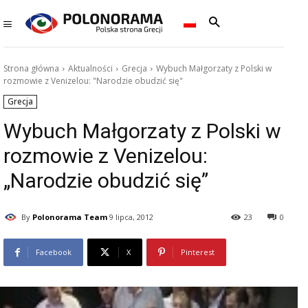
Strona główna
Aktualności
Grecja
Wybuch Małgorzaty z Polski w
rozmowie z Venizelou: "Narodzie obudzić się"
Grecja
Wybuch Małgorzaty z Polski w
rozmowie z Venizelou:
„Narodzie obudzić się”
By
Polonorama Team
9 lipca, 2012
23
0
Facebook
X
Pinterest