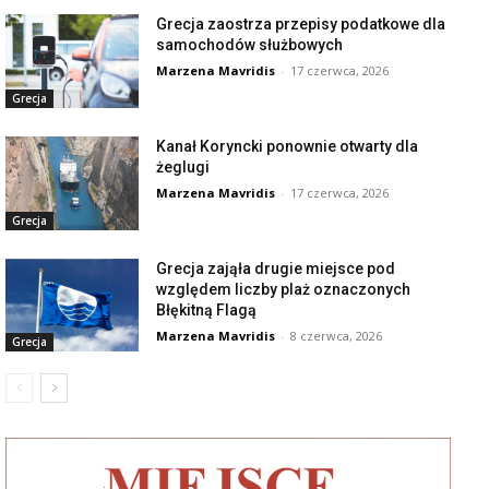
Grecja zaostrza przepisy podatkowe dla
samochodów służbowych
Marzena Mavridis
-
17 czerwca, 2026
Grecja
Kanał Koryncki ponownie otwarty dla
żeglugi
Marzena Mavridis
-
17 czerwca, 2026
Grecja
Grecja zająła drugie miejsce pod
względem liczby plaż oznaczonych
Błękitną Flagą
Marzena Mavridis
-
8 czerwca, 2026
Grecja