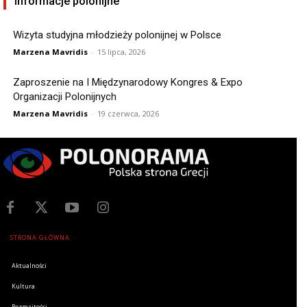
Informacje polonijne
Wizyta studyjna młodzieży polonijnej w Polsce
Marzena Mavridis
-
15 lipca, 2026
Zaproszenie na I Międzynarodowy Kongres & Expo
Organizacji Polonijnych
Marzena Mavridis
-
19 czerwca, 2026
STRONA GŁÓWNA
Aktualności
Kultura
Rozmaitości