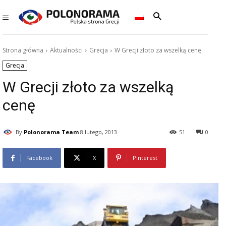
Strona główna
Aktualności
Grecja
W Grecji złoto za wszelką cenę
Grecja
W Grecji złoto za wszelką
cenę
By
Polonorama Team
8 lutego, 2013
51
0
Facebook
X
Pinterest