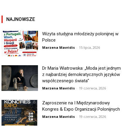
NAJNOWSZE
Wizyta studyjna młodzieży polonijnej w
Polsce
Marzena Mavridis
-
15 lipca, 2026
Dr Maria Wiatrowska: „Moda jest jednym
z najbardziej demokratycznych języków
współczesnego świata”
Marzena Mavridis
-
19 czerwca, 2026
Zaproszenie na I Międzynarodowy
Kongres & Expo Organizacji Polonijnych
Marzena Mavridis
-
19 czerwca, 2026