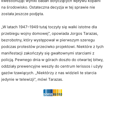
kwestionując wyniki badań dotyczących wpływu kopalni
na środowisko. Ostateczna decyzja w tej sprawie nie
została jeszcze podjęta.
„W latach 1947–1949 tutaj toczyły się walki istotne dla
przebiegu wojny domowej”, opowiada Jorgos Tarazas,
bezrobotny, który występował w pierwszym szeregu
podczas protestów przeciwko projektowi. Niektóre z tych
manifestacji zakończyły się gwałtownymi starciami z
policją. Pewnego dnia w górach doszło do otwartej bitwy,
oddziały prewencyjne weszły do centrum Ierissos i użyły
gazów łzawiących. „Niektórzy z nas widzieli te starcia
jedynie w telewizji”, mówi Tarazas.