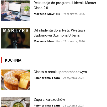
Rekrutacja do programu Liderski Master
Class 2.0
Marzena Mavridis
-
19 czerwca, 2026
Od studenta do artysty. Wystawa
dyplomowa Szymona Urbana
Marzena Mavridis
-
17 czerwca, 2026
KUCHNIA
Ciasto o smaku pomarańczowym
Polonorama Team
-
29 stycznia, 2024
Zupa z karczochów
Polonorama Team
-
25 stycznia, 2024