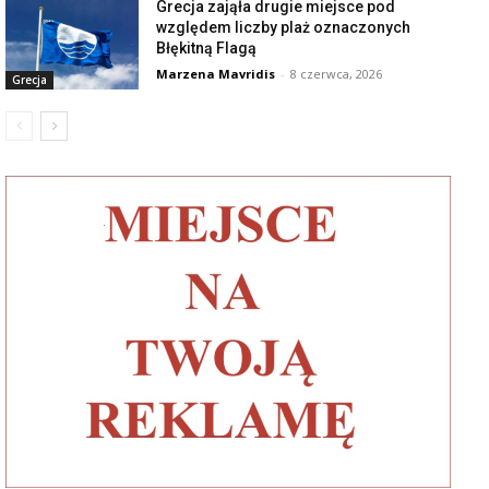
Grecja zająła drugie miejsce pod
względem liczby plaż oznaczonych
Błękitną Flagą
Marzena Mavridis
-
8 czerwca, 2026
Grecja