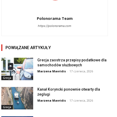
Polonorama Team
https://polonorama.com
POWIĄZANE ARTYKUŁY
Grecja zaostrza przepisy podatkowe dla
samochodów służbowych
Marzena Mavridis
-
17 czerwca, 2026
Grecja
Kanał Koryncki ponownie otwarty dla
żeglugi
Marzena Mavridis
-
17 czerwca, 2026
Grecja