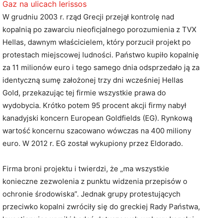
Gaz na ulicach Ierissos
W grudniu 2003 r. rząd Grecji przejął kontrolę nad
kopalnią po zawarciu nieoficjalnego porozumienia z TVX
Hellas, dawnym właścicielem, który porzucił projekt po
protestach miejscowej ludności. Państwo kupiło kopalnię
za 11 milionów euro i tego samego dnia odsprzedało ją za
identyczną sumę założonej trzy dni wcześniej Hellas
Gold, przekazując tej firmie wszystkie prawa do
wydobycia. Krótko potem 95 procent akcji firmy nabył
kanadyjski koncern European Goldfields (EG). Rynkową
wartość koncernu szacowano wówczas na 400 miliony
euro. W 2012 r. EG został wykupiony przez Eldorado.
Firma broni projektu i twierdzi, że „ma wszystkie
konieczne zezwolenia z punktu widzenia przepisów o
ochronie środowiska”. Jednak grupy protestujących
przeciwko kopalni zwróciły się do greckiej Rady Państwa,