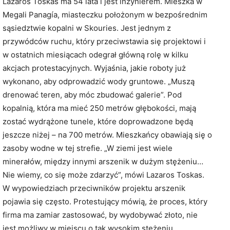
Lazaros Toskas ma 54 lata i jest inżynierem. Mieszka w
Megali Panagía, miasteczku położonym w bezpośrednim
sąsiedztwie kopalni w Skouries. Jest jednym z
przywódców ruchu, który przeciwstawia się projektowi i
w ostatnich miesiącach odegrał główną rolę w kilku
akcjach protestacyjnych. Wyjaśnia, jakie roboty już
wykonano, aby odprowadzić wody gruntowe. „Muszą
drenować teren, aby móc zbudować galerie”. Pod
kopalnią, która ma mieć 250 metrów głębokości, mają
zostać wydrążone tunele, które doprowadzone będą
jeszcze niżej – na 700 metrów. Mieszkańcy obawiają się o
zasoby wodne w tej strefie. „W ziemi jest wiele
minerałów, między innymi arszenik w dużym stężeniu…
Nie wiemy, co się może zdarzyć”, mówi Lazaros Toskas.
W wypowiedziach przeciwników projektu arszenik
pojawia się często. Protestujący mówią, że proces, który
firma ma zamiar zastosować, by wydobywać złoto, nie
jest możliwy w miejscu o tak wysokim stężeniu