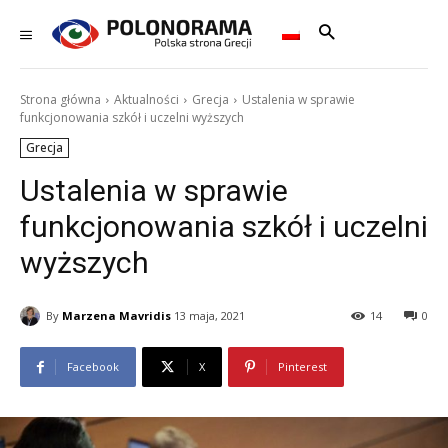
Strona główna
Aktualności
Grecja
Ustalenia w sprawie
funkcjonowania szkół i uczelni wyższych
Grecja
Ustalenia w sprawie
funkcjonowania szkół i uczelni
wyższych
By
Marzena Mavridis
13 maja, 2021
14
0
Facebook
X
Pinterest