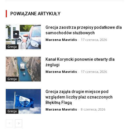
POWIĄZANE ARTYKUŁY
Grecja zaostrza przepisy podatkowe dla
samochodów służbowych
Marzena Mavridis
-
17 czerwca, 2026
Grecja
Kanał Koryncki ponownie otwarty dla
żeglugi
Marzena Mavridis
-
17 czerwca, 2026
Grecja
Grecja zająła drugie miejsce pod
względem liczby plaż oznaczonych
Błękitną Flagą
Marzena Mavridis
-
8 czerwca, 2026
Grecja