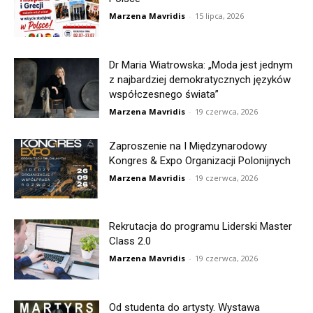
Marzena Mavridis
-
15 lipca, 2026
Dr Maria Wiatrowska: „Moda jest jednym
z najbardziej demokratycznych języków
współczesnego świata”
Marzena Mavridis
-
19 czerwca, 2026
Zaproszenie na I Międzynarodowy
Kongres & Expo Organizacji Polonijnych
Marzena Mavridis
-
19 czerwca, 2026
Rekrutacja do programu Liderski Master
Class 2.0
Marzena Mavridis
-
19 czerwca, 2026
Od studenta do artysty. Wystawa