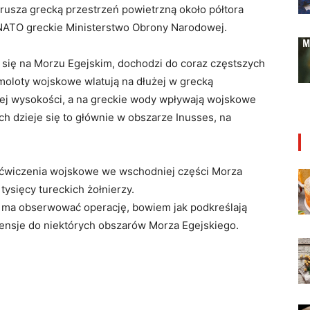
arusza grecką przestrzeń powietrzną około półtora
 NATO greckie Ministerstwo Obrony Narodowej.
ą się na Morzu Egejskim, dochodzi do coraz częstszych
moloty wojskowe wlatują na dłużej w grecką
kiej wysokości, a na greckie wody wpływają wojskowe
ch dzieje się to głównie w obszarze Inusses, na
ćwiczenia wojskowe we wschodniej części Morza
tysięcy tureckich żołnierzy.
 ma obserwować operację, bowiem jak podkreślają
tensje do niektórych obszarów Morza Egejskiego.