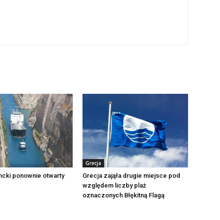
Grecja
ncki ponownie otwarty
Grecja zająła drugie miejsce pod
względem liczby plaż
oznaczonych Błękitną Flagą