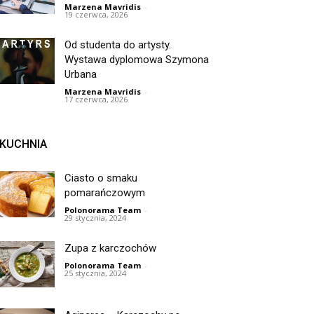
Marzena Mavridis
-
19 czerwca, 2026
Od studenta do artysty.
Wystawa dyplomowa Szymona
Urbana
Marzena Mavridis
-
17 czerwca, 2026
KUCHNIA
Ciasto o smaku
pomarańczowym
Polonorama Team
-
29 stycznia, 2024
Zupa z karczochów
Polonorama Team
-
25 stycznia, 2024