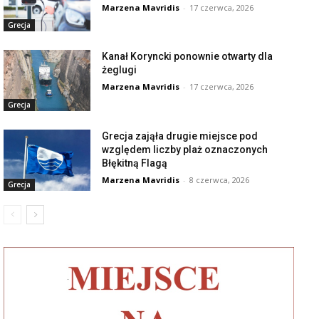
Marzena Mavridis
-
17 czerwca, 2026
Grecja
Kanał Koryncki ponownie otwarty dla
żeglugi
Marzena Mavridis
-
17 czerwca, 2026
Grecja
Grecja zająła drugie miejsce pod
względem liczby plaż oznaczonych
Błękitną Flagą
Marzena Mavridis
-
8 czerwca, 2026
Grecja