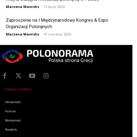
Marzena Mavridis
-
15 lipca, 2026
Zaproszenie na I Międzynarodowy Kongres & Expo
Organizacji Polonijnych
Marzena Mavridis
-
19 czerwca, 2026
STRONA GŁÓWNA
Aktualności
Kultura
Rozmaitości
Poradnik