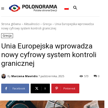
Strona główna
Aktualności
Grecja
Unia Europejska wprowadza
nowy cyfrowy system kontroli granicznej
Grecja
Unia Europejska wprowadza
nowy cyfrowy system kontroli
granicznej
By
Marzena Mavridis
7 października, 2025
573
0
Facebook
X
Pinterest